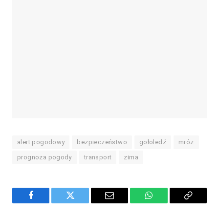
alert pogodowy
bezpieczeństwo
gołoledź
mróz
prognoza pogody
transport
zima
Facebook
Twitter
Email
WhatsApp
Copy
Link