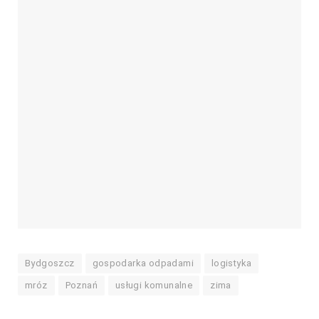
Bydgoszcz
gospodarka odpadami
logistyka
mróz
Poznań
usługi komunalne
zima