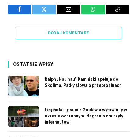
Facebook
Twitter
Email
WhatsApp
Copy
Link
DODAJ KOMENTARZ
OSTATNIE WPISY
Ralph „Hau hau” Kamiński apeluje do
Skolima. Padły słowa o przeprosinach
Legendarny sum z Gocławia wyłowiony w
okresie ochronnym. Nagrania oburzyły
internautów