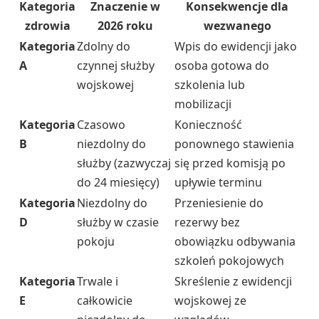
Kategoria
Znaczenie w
Konsekwencje dla
zdrowia
2026 roku
wezwanego
Kategoria
Zdolny do
Wpis do ewidencji jako
A
czynnej służby
osoba gotowa do
wojskowej
szkolenia lub
mobilizacji
Kategoria
Czasowo
Konieczność
B
niezdolny do
ponownego stawienia
służby (zazwyczaj
się przed komisją po
do 24 miesięcy)
upływie terminu
Kategoria
Niezdolny do
Przeniesienie do
D
służby w czasie
rezerwy bez
pokoju
obowiązku odbywania
szkoleń pokojowych
Kategoria
Trwale i
Skreślenie z ewidencji
E
całkowicie
wojskowej ze