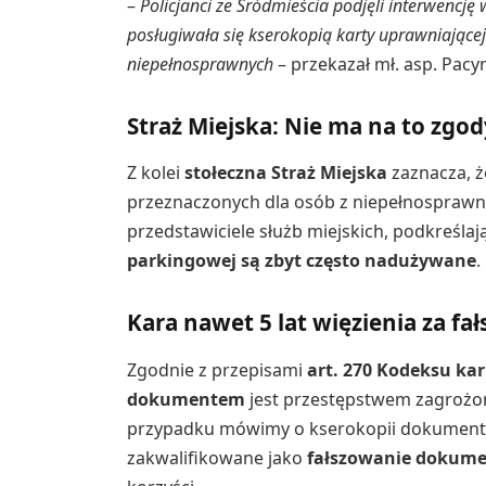
–
Policjanci ze Śródmieścia podjęli interwencję w
posługiwała się kserokopią karty uprawniające
niepełnosprawnych
– przekazał mł. asp. Pacy
Straż Miejska: Nie ma na to zgod
Z kolei
stołeczna Straż Miejska
zaznacza, ż
przeznaczonych dla osób z niepełnosprawn
przedstawiciele służb miejskich, podkreślaj
parkingowej są zbyt często nadużywane
.
Kara nawet 5 lat więzienia za f
Zgodnie z przepisami
art. 270 Kodeksu ka
dokumentem
jest przestępstwem zagroż
przypadku mówimy o kserokopii dokumentu
zakwalifikowane jako
fałszowanie dokum