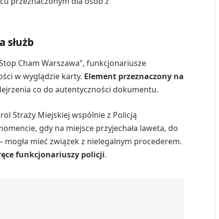
cu przeznaczonym dla osób z
a służb
 „Stop Cham Warszawa”, funkcjonariusze
ości w wyglądzie karty.
Element przeznaczony na
dejrzenia co do autentyczności dokumentu.
ol Straży Miejskiej wspólnie z Policją
momencie, gdy na miejsce przyjechała laweta, do
o – mogła mieć związek z nielegalnym procederem.
ce funkcjonariuszy policji
.