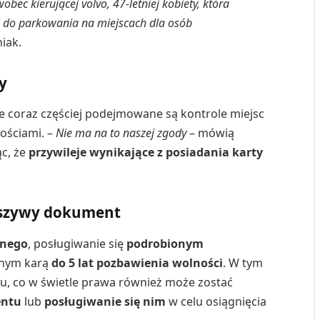
obec kierującej volvo, 47-letniej kobiety, która
j do parkowania na miejscach dla osób
niak.
y
e coraz częściej podejmowane są kontrole miejsc
ościami. –
Nie ma na to naszej zgody
– mówią
ąc, że
przywileje wynikające z posiadania karty
ałszywy dokument
rnego
, posługiwanie się
podrobionym
onym karą
do 5 lat pozbawienia wolności
. W tym
, co w świetle prawa również może zostać
entu
lub
posługiwanie się nim
w celu osiągnięcia