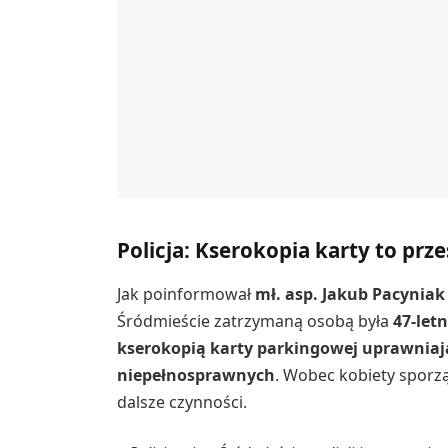
Policja: Kserokopia karty to prz
Jak poinformował
mł. asp. Jakub Pacyniak
Śródmieście zatrzymaną osobą była
47-let
kserokopią karty parkingowej uprawniaj
niepełnosprawnych
. Wobec kobiety sporz
dalsze czynności.