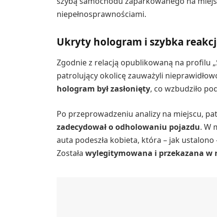
szybą samochodu zaparkowanego na miejs
niepełnosprawnościami.
Ukryty hologram i szybka reakcj
Zgodnie z relacją opublikowaną na profilu
patrolujący okolicę zauważyli nieprawidłow
hologram był zasłonięty
, co wzbudziło po
Po przeprowadzeniu analizy na miejscu, patr
zadecydował o odholowaniu pojazdu
. W 
auta podeszła kobieta, która – jak ustalon
Została
wylegitymowana i przekazana w rę