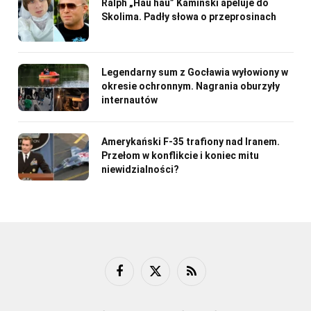
Ralph „Hau hau” Kamiński apeluje do
Skolima. Padły słowa o przeprosinach
Legendarny sum z Gocławia wyłowiony w
okresie ochronnym. Nagrania oburzyły
internautów
Amerykański F-35 trafiony nad Iranem.
Przełom w konflikcie i koniec mitu
niewidzialności?
Facebook
X
RSS
(Twitter)