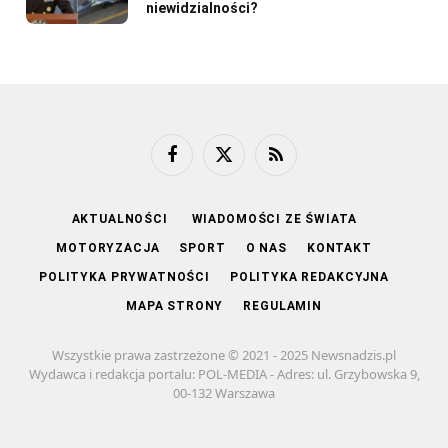
niewidzialności?
Facebook
X
RSS
(Twitter)
AKTUALNOŚCI
WIADOMOŚCI ZE ŚWIATA
MOTORYZACJA
SPORT
O NAS
KONTAKT
POLITYKA PRYWATNOŚCI
POLITYKA REDAKCYJNA
MAPA STRONY
REGULAMIN
Wszystkie prawa zastrzeżone © 2021 - 2025 Newsnadzis.pl
Wydawca i redakcja portalu: POL-MEDIA - Adres: ul. Grzybowska 9,
00-132 Warszawa