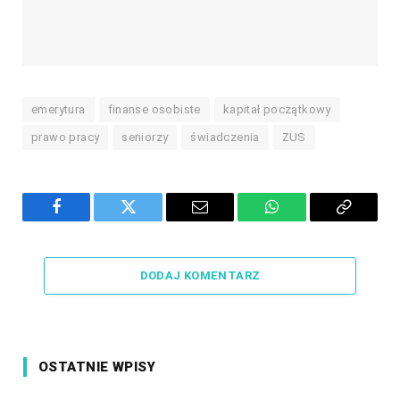
emerytura
finanse osobiste
kapitał początkowy
prawo pracy
seniorzy
świadczenia
ZUS
Facebook
Twitter
Email
WhatsApp
Copy
Link
DODAJ KOMENTARZ
OSTATNIE WPISY