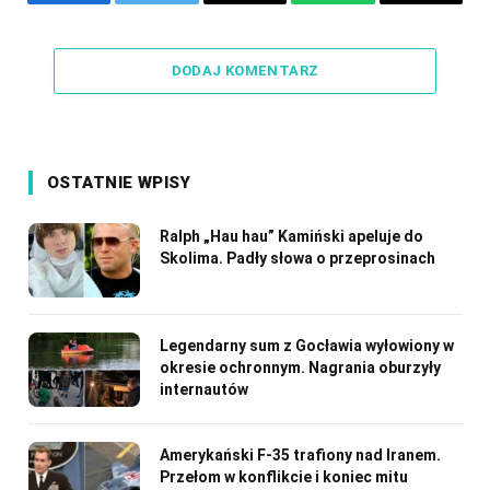
Facebook
Twitter
Email
WhatsApp
Copy
Link
DODAJ KOMENTARZ
OSTATNIE WPISY
Ralph „Hau hau” Kamiński apeluje do
Skolima. Padły słowa o przeprosinach
Legendarny sum z Gocławia wyłowiony w
okresie ochronnym. Nagrania oburzyły
internautów
Amerykański F-35 trafiony nad Iranem.
Przełom w konflikcie i koniec mitu