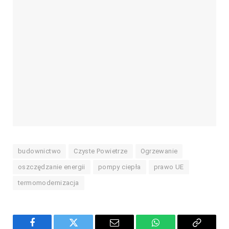
budownictwo
Czyste Powietrze
Ogrzewanie
oszczędzanie energii
pompy ciepła
prawo UE
termomodernizacja