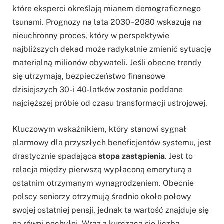
które eksperci określają mianem demograficznego
tsunami. Prognozy na lata 2030–2080 wskazują na
nieuchronny proces, który w perspektywie
najbliższych dekad może radykalnie zmienić sytuację
materialną milionów obywateli. Jeśli obecne trendy
się utrzymają, bezpieczeństwo finansowe
dzisiejszych 30- i 40-latków zostanie poddane
najcięższej próbie od czasu transformacji ustrojowej.
Kluczowym wskaźnikiem, który stanowi sygnał
alarmowy dla przyszłych beneficjentów systemu, jest
drastycznie spadająca
stopa zastąpienia
. Jest to
relacja między pierwszą wypłaconą emeryturą a
ostatnim otrzymanym wynagrodzeniem. Obecnie
polscy seniorzy otrzymują średnio około połowy
swojej ostatniej pensji, jednak ta wartość znajduje się
na równi pochyłej. Wraz z kurczącą się liczbą