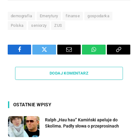
demografia
Emerytury
finanse
gospodarka
Polska
seniorzy
ZUS
Facebook
Twitter
Email
WhatsApp
Copy
Link
DODAJ KOMENTARZ
OSTATNIE WPISY
Ralph „Hau hau” Kamiński apeluje do
Skolima. Padły słowa o przeprosinach