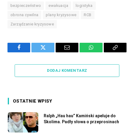
bezpieczeństwo
ewakuacja
logistyka
obrona cywilna
plany kryzysowe
RCB
Zarządzanie kryzysowe
Facebook
Twitter
Email
WhatsApp
Copy
Link
DODAJ KOMENTARZ
OSTATNIE WPISY
Ralph „Hau hau” Kamiński apeluje do
Skolima. Padły słowa o przeprosinach