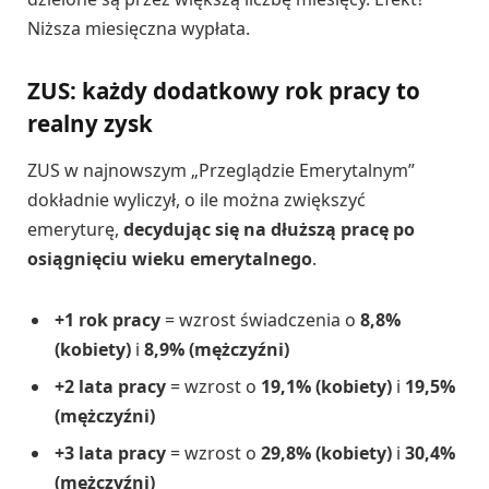
Niższa miesięczna wypłata.
ZUS: każdy dodatkowy rok pracy to
realny zysk
ZUS w najnowszym „Przeglądzie Emerytalnym”
dokładnie wyliczył, o ile można zwiększyć
emeryturę,
decydując się na dłuższą pracę po
osiągnięciu wieku emerytalnego
.
+1 rok pracy
= wzrost świadczenia o
8,8%
(kobiety)
i
8,9% (mężczyźni)
+2 lata pracy
= wzrost o
19,1% (kobiety)
i
19,5%
(mężczyźni)
+3 lata pracy
= wzrost o
29,8% (kobiety)
i
30,4%
(mężczyźni)