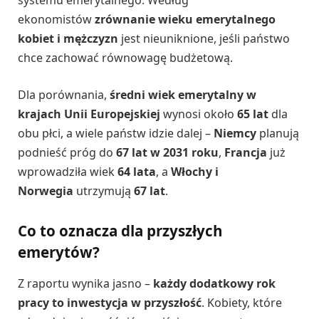
systemu emerytalnego. Według
ekonomistów
zrównanie wieku emerytalnego
kobiet i mężczyzn
jest nieuniknione, jeśli państwo
chce zachować równowagę budżetową.
Dla porównania,
średni wiek emerytalny w
krajach Unii Europejskiej
wynosi około
65 lat
dla
obu płci, a wiele państw idzie dalej –
Niemcy
planują
podnieść próg do
67 lat w 2031 roku
,
Francja
już
wprowadziła wiek
64 lata
, a
Włochy i
Norwegia
utrzymują
67 lat
.
Co to oznacza dla przyszłych
emerytów?
Z raportu wynika jasno –
każdy dodatkowy rok
pracy to inwestycja w przyszłość
. Kobiety, które