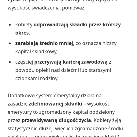
wysokość świadczenia, ponieważ:
kobiety
odprowadzają składki przez krótszy
okres
,
zarabiają średnio mniej
, co oznacza niższy
kapitał składkowy,
częściej
przerywają karierę zawodową
z
powodu opieki nad dziećmi lub starszymi
członkami rodziny.
Dodatkowo system emerytalny działa na
zasadzie
zdefiniowanej składki
– wysokość
emerytury to zgromadzony kapitał podzielony
przez
przewidywaną długość życia
. Kobiety żyją
statystycznie dłużej, więc ich zgromadzone środki
dzielone są przez większą liczbę miesięcy. Efekt?