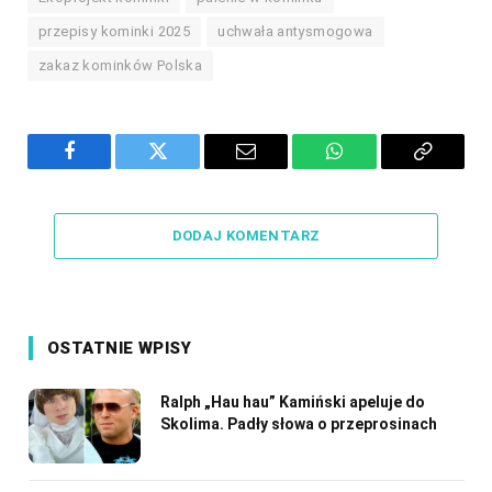
przepisy kominki 2025
uchwała antysmogowa
zakaz kominków Polska
Facebook
Twitter
Email
WhatsApp
Copy
Link
DODAJ KOMENTARZ
OSTATNIE WPISY
Ralph „Hau hau” Kamiński apeluje do
Skolima. Padły słowa o przeprosinach