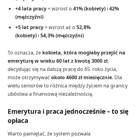
+4 lata pracy
= wzrost o
41% (kobiety)
i
42%
(mężczyźni)
+5 lat pracy
= wzrost aż o
52,8%
(kobiety)
i
54,3% (mężczyźni)
To oznacza, że
kobieta, która mogłaby przejść na
emeryturę w wieku 60 lat z kwotą 3000 zł
,
decydując się na dalszą pracę do 65. roku życia,
może otrzymywać
około 4600 zł miesięcznie
. Dla
wielu seniorów to różnica między życiem na granicy
ubóstwa a finansową niezależnością.
Emerytura i praca jednocześnie – to się
opłaca
Warto pamiętać, że system pozwala