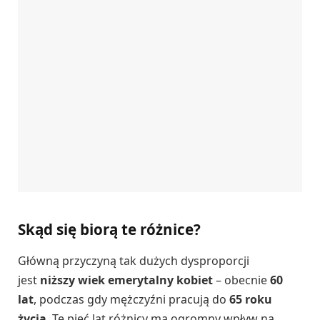
Skąd się biorą te różnice?
Główną przyczyną tak dużych dysproporcji
jest
niższy wiek emerytalny kobiet
– obecnie
60
lat
, podczas gdy mężczyźni pracują do
65 roku
życia
. Te pięć lat różnicy ma ogromny wpływ na