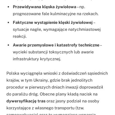
Przewidywana klęska żywiołowa
– np.
prognozowane fale kulminacyjne na rzekach.
Faktyczne wystąpienie klęski żywiołowej
–
sytuacje nagłe, wymagające natychmiastowej
reakcji.
Awarie przemysłowe i katastrofy techniczne
–
wycieki substancji toksycznych lub awarie
infrastruktury krytycznej.
Polska wyciągnęła wnioski z doświadczeń sąsiednich
krajów, w tym Ukrainy, gdzie brak jednolitych
procedur w pierwszych dniach inwazji doprowadził
do paraliżu dróg. Obecne plany kładą nacisk na
dywersyfikację tras
oraz jasny podział na osoby
korzystające z własnego transportu (tzw.
samoewakuacja) oraz te wymagające wsparcia