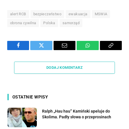
alert RCB
bezpieczeństwo
ewakuacja
MSWiA
obrona cywilna
Polska
samorząd
Facebook
Twitter
Email
WhatsApp
Copy
Link
DODAJ KOMENTARZ
OSTATNIE WPISY
Ralph „Hau hau” Kamiński apeluje do
Skolima. Padły słowa o przeprosinach