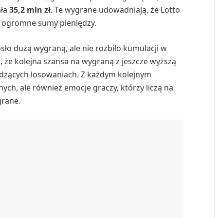
ała
35,2 mln zł
. Te wygrane udowadniają, że Lotto
m ogromne sumy pieniędzy.
ło dużą wygraną, ale nie rozbiło kumulacji w
 że kolejna szansa na wygraną z jeszcze wyższą
odzących losowaniach. Z każdym kolejnym
ych, ale również emocje graczy, którzy liczą na
grane.