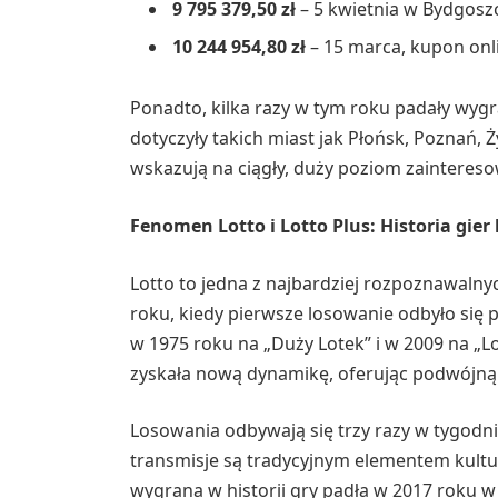
9 795 379,50 zł
– 5 kwietnia w Bydgoszc
10 244 954,80 zł
– 15 marca, kupon onl
Ponadto, kilka razy w tym roku padały wygra
dotyczyły takich miast jak Płońsk, Poznań, 
wskazują na ciągły, duży poziom zaintereso
Fenomen Lotto i Lotto Plus: Historia gier
Lotto to jedna z najbardziej rozpoznawalnych
roku, kiedy pierwsze losowanie odbyło się
w 1975 roku na „Duży Lotek” i w 2009 na „Lo
zyskała nową dynamikę, oferując podwójną
Losowania odbywają się trzy razy w tygodni
transmisje są tradycyjnym elementem kultur
wygrana w historii gry padła w 2017 roku w