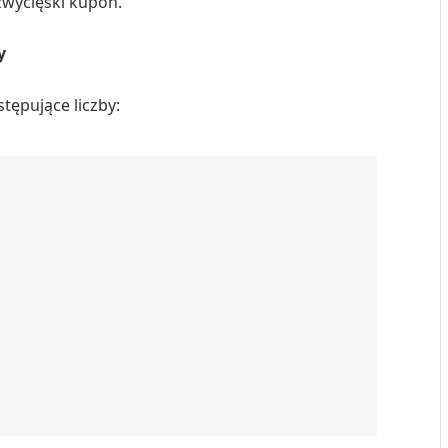
zwycięski kupon.
y
ępujące liczby: