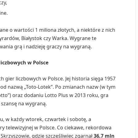
zy,
ine.
ne o wartości 1 miliona złotych, a niektóre z nich
Żyrardów, Białystok czy Warka. Wygrane te
wania grą i nadzieję graczy na wygraną.
 liczbowych w Polsce
 gier liczbowych w Polsce. Jej historia sięga 1957
 pod nazwą „Toto-Lotek”. Po zmianach nazw (w tym
tto”) oraz dodaniu Lotto Plus w 2013 roku, gra
 szansę na wygraną.
u, w każdy wtorek, czwartek i sobotę, a
y telewizyjnej w Polsce. Co ciekawe, rekordowa
 Skrzyszowie, gdzie szczęśliwiec zgarnął
36,7 mln