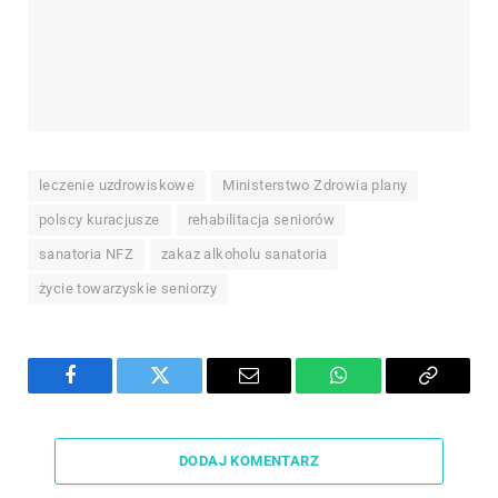
leczenie uzdrowiskowe
Ministerstwo Zdrowia plany
polscy kuracjusze
rehabilitacja seniorów
sanatoria NFZ
zakaz alkoholu sanatoria
życie towarzyskie seniorzy
Facebook
Twitter
Email
WhatsApp
Copy
Link
DODAJ KOMENTARZ