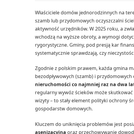
Właściciele domów jednorodzinnych na teren
szamb lub przydomowych oczyszczalni ści
aktywność urzędników. W 2025 roku, a zwła
wchodzą na wyższe obroty, a wymogi dotycz
rygorystyczne. Gminy, pod presją kar fina
systematycznie sprawdzają, czy nieczystośc
Zgodnie z polskim prawem, każda gmina m
bezodpływowych (szamb) i przydomowych oc
nieruchomości co najmniej raz na dwa la
regularny wywóz ścieków może skutkować n
wizyty – to stały element polityki ochrony ś
gospodarstw domowych.
Kluczem do uniknięcia problemów jest pos
asenizacyjną
oraz przechowywanie dowodów 