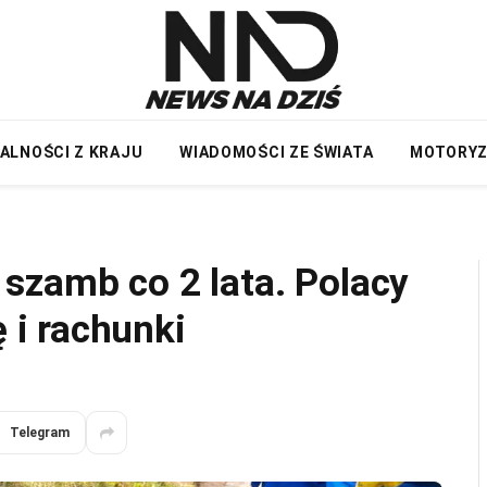
ALNOŚCI Z KRAJU
WIADOMOŚCI ZE ŚWIATA
MOTORY
szamb co 2 lata. Polacy
i rachunki
Telegram