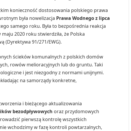
stkim konieczność dostosowania polskiego prawa
wrotnym była nowelizacja
Prawa Wodnego z lipca
u tego samego roku. Była to bezpośrednia reakcja
w maju 2020 roku stwierdziła, że Polska
ową (Dyrektywa 91/271/EWG).
czonych ścieków komunalnych z polskich domów
ch, rowów melioracyjnych lub do gruntu. Taki
ologiczne i jest niezgodny z normami unijnymi.
nakładając na samorządy konkretne,
tworzenia i bieżącego aktualizowania
rników bezodpływowych
oraz przydomowych
prowadzić pierwszą kontrolę wszystkich
nie wchodzimy w fazę kontroli powtarzalnych,