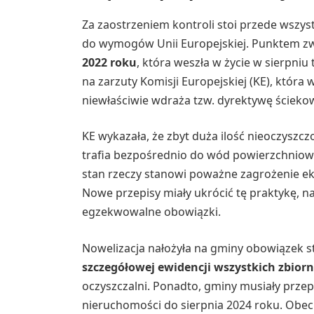
Za zaostrzeniem kontroli stoi przede wszy
do wymogów Unii Europejskiej. Punktem z
2022 roku
, która weszła w życie w sierpni
na zarzuty Komisji Europejskiej (KE), która 
niewłaściwie wdraża tzw. dyrektywę ściek
KE wykazała, że zbyt duża ilość nieoczysz
trafia bezpośrednio do wód powierzchniowy
stan rzeczy stanowi poważne zagrożenie ek
Nowe przepisy miały ukrócić tę praktykę, 
egzekwowalne obowiązki.
Nowelizacja nałożyła na gminy obowiązek s
szczegółowej ewidencji wszystkich zbio
oczyszczalni. Ponadto, gminy musiały prze
nieruchomości do sierpnia 2024 roku. Obec