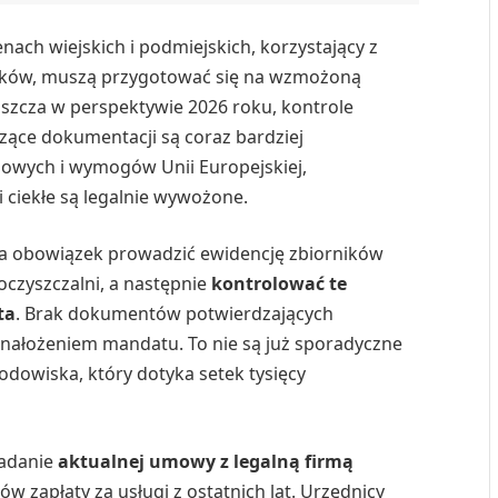
ach wiejskich i podmiejskich, korzystający z
eków, muszą przygotować się na wzmożoną
szcza w perspektywie 2026 roku, kontrole
ące dokumentacji są coraz bardziej
nsowych i wymogów Unii Europejskiej,
i ciekłe są legalnie wywożone.
a obowiązek prowadzić ewidencję zbiorników
zyszczalni, a następnie
kontrolować te
ta
. Brak dokumentów potwierdzających
ałożeniem mandatu. To nie są już sporadyczne
rodowiska, który dotyka setek tysięcy
iadanie
aktualnej umowy z legalną firmą
zapłaty za usługi z ostatnich lat. Urzędnicy