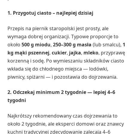
1. Przygotuj ciasto – najlepiej dzisiaj
Przepis na piernik staropolski jest prosty, ale
wymaga dobrej organizacji. Typowe proporcje to
około
500 g miodu
,
250–300 g masła
(lub smalcu),
1
kg mąki pszennej
,
cukier
,
jajka
,
mleko
, przyprawę
korzenną i sodę. Po wymieszaniu składników ciasto
wkłada się do chłodnego miejsca — lodówki,
piwnicy, spiżarni — i pozostawia do dojrzewania.
2. Odczekaj minimum 2 tygodnie — lepiej 4–6
tygodni
Najkrótszy rekomendowany czas dojrzewania to
około 2 tygodnie, ale eksperci domowi oraz znawcy
kuchni tradycyjnej zdecydowanie zalecają 4–6