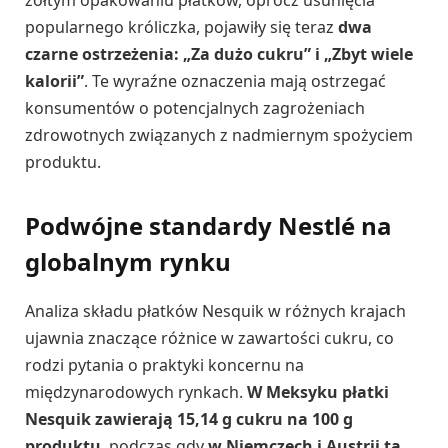
popularnego króliczka, pojawiły się teraz
dwa
czarne ostrzeżenia: „Za dużo cukru” i „Zbyt wiele
kalorii”
. Te wyraźne oznaczenia mają ostrzegać
konsumentów o potencjalnych zagrożeniach
zdrowotnych związanych z nadmiernym spożyciem
produktu.
Podwójne standardy Nestlé na
globalnym rynku
Analiza składu płatków Nesquik w różnych krajach
ujawnia znaczące różnice w zawartości cukru, co
rodzi pytania o praktyki koncernu na
międzynarodowych rynkach.
W Meksyku płatki
Nesquik zawierają 15,14 g cukru na 100 g
produktu
, podczas gdy
w Niemczech i Austrii ta