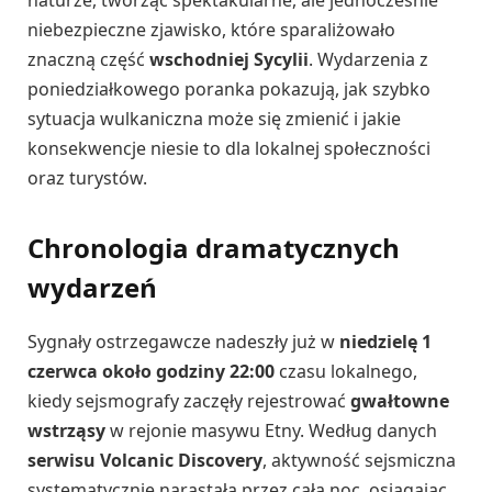
naturze, tworząc spektakularne, ale jednocześnie
niebezpieczne zjawisko, które sparaliżowało
znaczną część
wschodniej Sycylii
. Wydarzenia z
poniedziałkowego poranka pokazują, jak szybko
sytuacja wulkaniczna może się zmienić i jakie
konsekwencje niesie to dla lokalnej społeczności
oraz turystów.
Chronologia dramatycznych
wydarzeń
Sygnały ostrzegawcze nadeszły już w
niedzielę 1
czerwca około godziny 22:00
czasu lokalnego,
kiedy sejsmografy zaczęły rejestrować
gwałtowne
wstrząsy
w rejonie masywu Etny. Według danych
serwisu Volcanic Discovery
, aktywność sejsmiczna
systematycznie narastała przez całą noc, osiągając