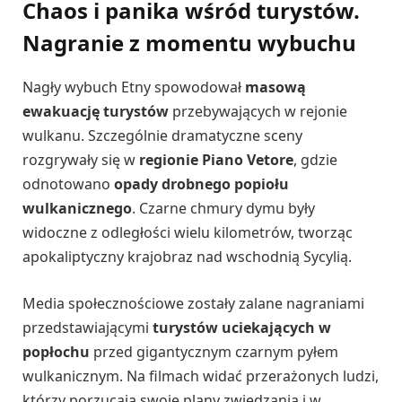
Chaos i panika wśród turystów.
Nagranie z momentu wybuchu
Nagły wybuch Etny spowodował
masową
ewakuację turystów
przebywających w rejonie
wulkanu. Szczególnie dramatyczne sceny
rozgrywały się w
regionie Piano Vetore
, gdzie
odnotowano
opady drobnego popiołu
wulkanicznego
. Czarne chmury dymu były
widoczne z odległości wielu kilometrów, tworząc
apokaliptyczny krajobraz nad wschodnią Sycylią.
Media społecznościowe zostały zalane nagraniami
przedstawiającymi
turystów uciekających w
popłochu
przed gigantycznym czarnym pyłem
wulkanicznym. Na filmach widać przerażonych ludzi,
którzy porzucają swoje plany zwiedzania i w