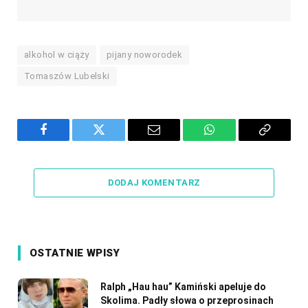
alkohol w ciąży
pijany noworodek
Tomaszów Lubelski
Facebook
Twitter
Email
WhatsApp
Copy
Link
DODAJ KOMENTARZ
OSTATNIE WPISY
Ralph „Hau hau” Kamiński apeluje do
Skolima. Padły słowa o przeprosinach