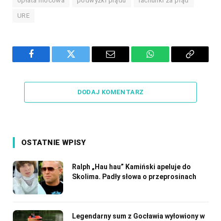
opłata mocowa
podwyżki prądu
rachunki za prąd
URE
Facebook
Twitter
Email
WhatsApp
Copy
Link
DODAJ KOMENTARZ
OSTATNIE WPISY
Ralph „Hau hau” Kamiński apeluje do
Skolima. Padły słowa o przeprosinach
Legendarny sum z Gocławia wyłowiony w