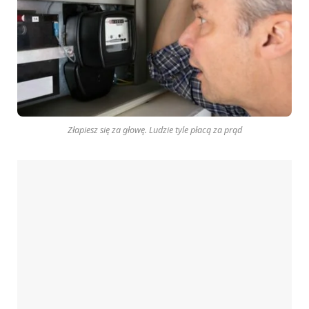
Złapiesz się za głowę. Ludzie tyle płacą za prąd