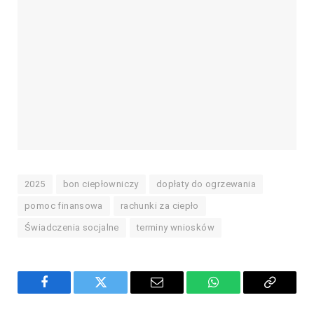
2025
bon ciepłowniczy
dopłaty do ogrzewania
pomoc finansowa
rachunki za ciepło
Świadczenia socjalne
terminy wniosków
Facebook
Twitter
Email
WhatsApp
Copy