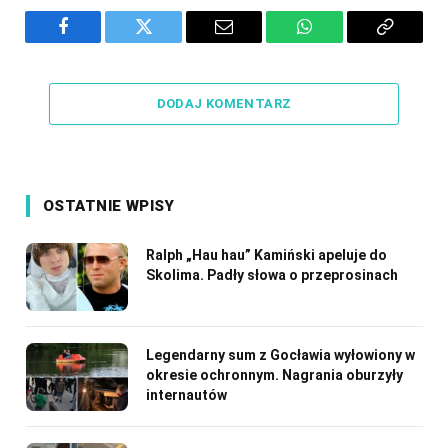
Facebook
Twitter
Email
WhatsApp
Copy
Link
DODAJ KOMENTARZ
OSTATNIE WPISY
Ralph „Hau hau” Kamiński apeluje do
Skolima. Padły słowa o przeprosinach
Legendarny sum z Gocławia wyłowiony w
okresie ochronnym. Nagrania oburzyły
internautów