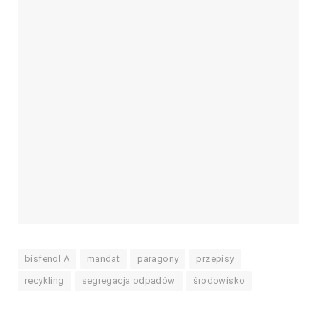
bisfenol A
mandat
paragony
przepisy
recykling
segregacja odpadów
środowisko