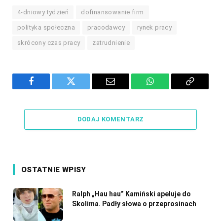
4-dniowy tydzień
dofinansowanie firm
polityka społeczna
pracodawcy
rynek pracy
skrócony czas pracy
zatrudnienie
Facebook
Twitter
Email
WhatsApp
Copy
Link
DODAJ KOMENTARZ
OSTATNIE WPISY
Ralph „Hau hau” Kamiński apeluje do
Skolima. Padły słowa o przeprosinach