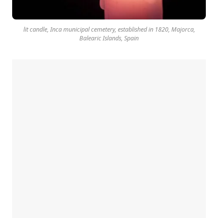
lit candle, Inca municipal cemetery, established in 1820, Majorca,
Balearic Islands, Spain