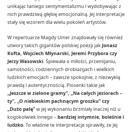
unikając taniego sentymentalizmu i wydobywając z
nich prawdziwą głębię emocjonalną. Jej interpretacje
stały się wzorem dla wielu pokoleń artystów.
W repertuarze Magdy Umer znajdowały się również
utwory takich gigantów polskiej poezji jak
Jonasz
Kofta, Wojciech Młynarski, Jeremi Przybora czy
Jerzy Wasowski
. Śpiewała o miłości, przemijaniu,
samotności, codziennych drobiazgach i wielkich
ludzkich emocjach – zawsze spokojnie, z niezwykłą
prawdą i autentycznością. Piosenki takie jak
„Jeszcze w zielone gramy”, „Na całych jeziorach –
ty”, „O niebieskim pachnącym groszku” czy
„Dużo palę”
w jej wykonaniu brzmiały inaczej niż u
kogokolwiek innego –
bardziej intymnie, boleśnie i
ludzko
. To właśnie te interpretacje sprawiły, że jej