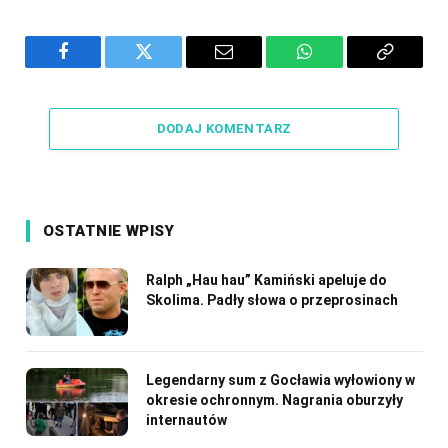
Facebook
Twitter
Email
WhatsApp
Copy
Link
DODAJ KOMENTARZ
OSTATNIE WPISY
Ralph „Hau hau” Kamiński apeluje do
Skolima. Padły słowa o przeprosinach
Legendarny sum z Gocławia wyłowiony w
okresie ochronnym. Nagrania oburzyły
internautów