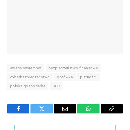
awarie systemów
bezpieczeństwo finansowe
cyberbezpieczeństwo
gotówka
płatności
polska gospodarka
RCB
Facebook
Twitter
Email
WhatsApp
Copy
Link