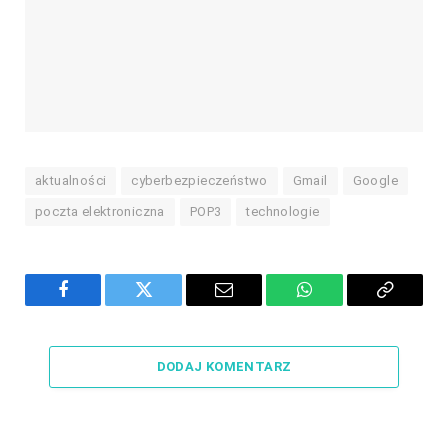
aktualności
cyberbezpieczeństwo
Gmail
Google
poczta elektroniczna
POP3
technologie
Facebook
Twitter
Email
WhatsApp
Copy
Link
DODAJ KOMENTARZ