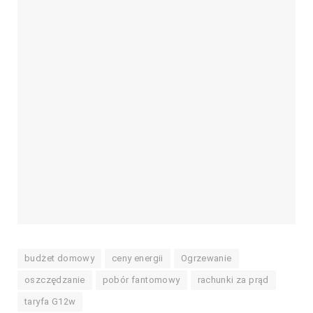
budżet domowy
ceny energii
Ogrzewanie
oszczędzanie
pobór fantomowy
rachunki za prąd
taryfa G12w