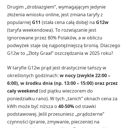
Drugim „drobiazgiem”, wymagającym jedynie
złożenia wniosku online, jest zmiana taryfy z
popularnej
G11
(stała cena całą dobę) na
G12w
(taryfa weekendowa). To rozwiązanie jest
ignorowane przez 80% Polaków, a w obliczu
podwyżek staje się najpotężniejszą bronią. Dlaczego
G12w to „Złoty Graal” oszczędzania w 2025 roku?
W taryfie G12w prąd jest drastycznie tańszy w
określonych godzinach:
w nocy (zwykle 22:00 –
6:00), w środku dnia (np. 13:00 – 15:00) oraz przez
cały weekend
(od piątku wieczorem do
poniedziałku rano). W tych „tanich” oknach cena za
kWh może być niższa o
40-50%
od stawki
podstawowej. Jeśli przesuniesz „prądożerne”
czynności (pranie, zmywanie, pieczenie) na