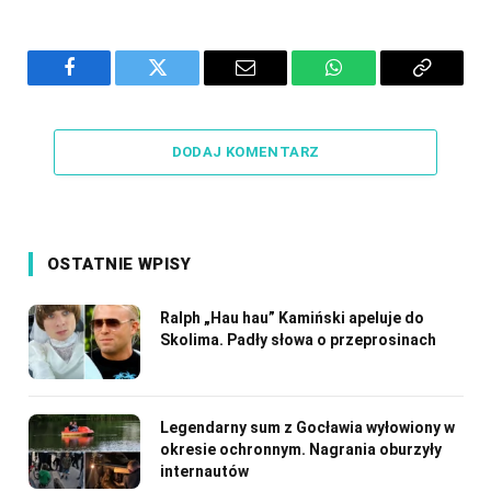
Facebook
Twitter
Email
WhatsApp
Copy
Link
DODAJ KOMENTARZ
OSTATNIE WPISY
Ralph „Hau hau” Kamiński apeluje do
Skolima. Padły słowa o przeprosinach
Legendarny sum z Gocławia wyłowiony w
okresie ochronnym. Nagrania oburzyły
internautów