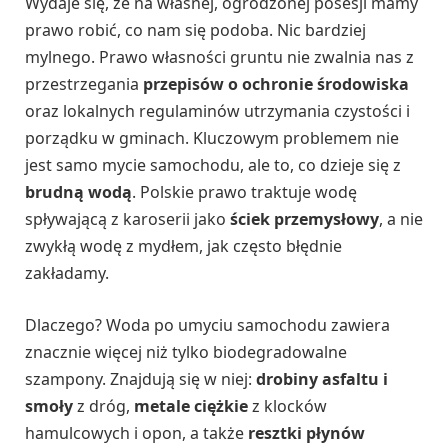
Wydaje się, że na własnej, ogrodzonej posesji mamy
prawo robić, co nam się podoba. Nic bardziej
mylnego. Prawo własności gruntu nie zwalnia nas z
przestrzegania
przepisów o ochronie środowiska
oraz lokalnych regulaminów utrzymania czystości i
porządku w gminach. Kluczowym problemem nie
jest samo mycie samochodu, ale to, co dzieje się z
brudną wodą
. Polskie prawo traktuje wodę
spływającą z karoserii jako
ściek przemysłowy
, a nie
zwykłą wodę z mydłem, jak często błędnie
zakładamy.
Dlaczego? Woda po umyciu samochodu zawiera
znacznie więcej niż tylko biodegradowalne
szampony. Znajdują się w niej:
drobiny asfaltu i
smoły
z dróg,
metale ciężkie
z klocków
hamulcowych i opon, a także
resztki płynów