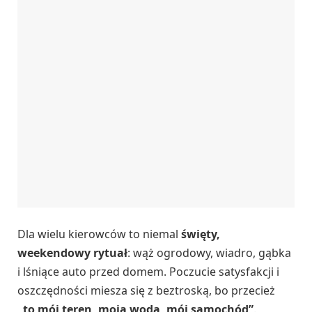
Dla wielu kierowców to niemal
święty,
weekendowy rytuał
: wąż ogrodowy, wiadro, gąbka
i lśniące auto przed domem. Poczucie satysfakcji i
oszczędności miesza się z beztroską, bo przecież
„to mój teren, moja woda, mój samochód”
.