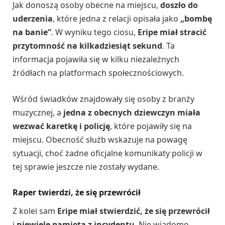
Jak donoszą osoby obecne na miejscu,
doszło do
uderzenia
, które jedna z relacji opisała jako
„bombę
na banie”
. W wyniku tego ciosu,
Eripe miał stracić
przytomność na kilkadziesiąt sekund
. Ta
informacja pojawiła się w kilku niezależnych
źródłach na platformach społecznościowych.
Wśród świadków znajdowały się osoby z branży
muzycznej, a
jedna z obecnych dziewczyn miała
wezwać karetkę i policję
, które pojawiły się na
miejscu. Obecność służb wskazuje na powagę
sytuacji, choć żadne oficjalne komunikaty policji w
tej sprawie jeszcze nie zostały wydane.
Raper twierdzi, że się przewrócił
Z kolei sam
Eripe miał stwierdzić, że się przewrócił
i
niewiele pamięta z incydentu
. Nie wiadomo