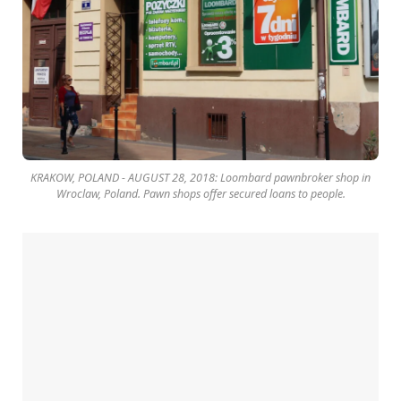
KRAKOW, POLAND - AUGUST 28, 2018: Loombard pawnbroker shop in
Wroclaw, Poland. Pawn shops offer secured loans to people.