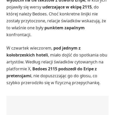
wybuchł na tle tekstów z utworu Eripe
, w których
pojawiły się wersy
uderzające w ekipę 2115
, do
której należy Bedoes. Choć konkretne linijki nie
zostały przytoczone, relacje świadków wskazują, że
to właśnie one były
punktem zapalnym
konfrontacji.
W czwartek wieczorem,
pod jednym z
kołobrzeskich hoteli
, miało dojść do spotkania obu
artystów. Według relacji świadków cytowanych na
platformie X,
Bedoes 2115 podszedł do Eripe z
pretensjami
, nie dopuszczając go do głosu, co
szybko przerodziło się w fizyczną przepychankę.