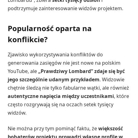
Lombardu”, zbiera
setki tysięcy odsłon
i
podtrzymuje zainteresowanie widzów projektem.
Popularność oparta na
konflikcie?
Zjawisko wykorzystywania konfliktów do
generowania zasięgów nie jest nowe na polskim
YouTube, ale
„Prawdziwy Lombard” zdaje się być
jego szczególnie udanym przykładem
. Widzowie
chętnie śledzą nie tylko fabularne wątki, ale również
autentyczne napięcia między uczestnikami
, które
często rozgrywają się na oczach setek tysięcy
widzów.
Nie można przy tym pominąć faktu, że
większość
bohaterów projektu prowadzi własne profile w