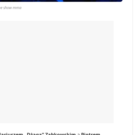
me show mma
ariuszem „Dżagą” Ząbkowskim
a
Piotrem