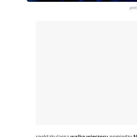
pri
spektakularną
walkę wieczoru
pomiędzy
M