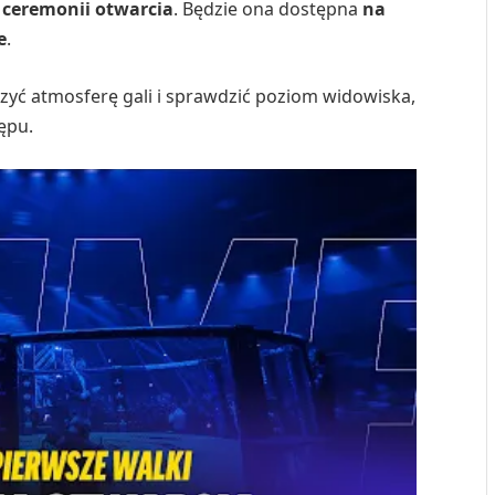
z
ceremonii otwarcia
. Będzie ona dostępna
na
e
.
zyć atmosferę gali i sprawdzić poziom widowiska,
ępu.