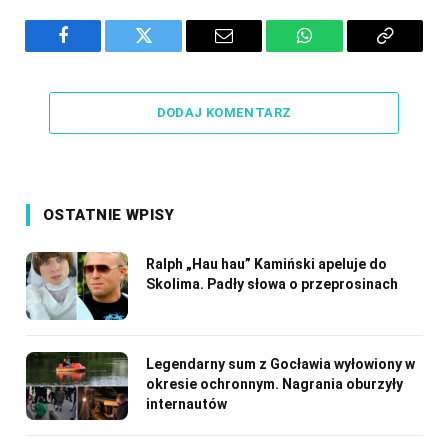
Facebook
Twitter
Email
WhatsApp
Copy
Link
DODAJ KOMENTARZ
OSTATNIE WPISY
Ralph „Hau hau” Kamiński apeluje do
Skolima. Padły słowa o przeprosinach
Legendarny sum z Gocławia wyłowiony w
okresie ochronnym. Nagrania oburzyły
internautów