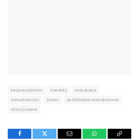
bezpieczeństwo
mandaty
mieszkanie
nieruchomości
prawo
spółdzielnie mieszkaniowe
straż pożarna
Facebook
Twitter
Email
WhatsApp
Copy