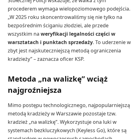
Stołecznej Policji wskazuje, że walka z tym
procederem wymaga wielopoziomowego podejścia.
„W 2025 roku skoncentrowaliśmy się nie tylko na
bezpośrednim ściganiu złodziei, ale przede
wszystkim na
weryfikacji legalności części w
warsztatach i punktach sprzedaży
. To uderzenie w
zbyt jest najskuteczniejszą metodą ograniczenia
kradzieży” – zaznacza oficer KSP.
Metoda „na walizkę” wciąż
najgroźniejsza
Mimo postępu technologicznego, najpopularniejszą
metodą kradzieży w Warszawie pozostaje tzw.
kradzież „na walizkę”. Wykorzystuje ona luki w
systemach bezkluczykowych (Keyless Go), które są
standardem w nowoczesnych samochodach