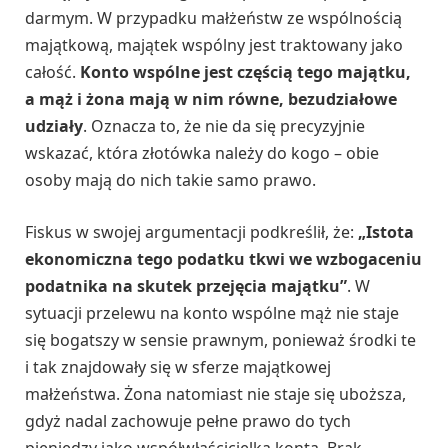
darmym. W przypadku małżeństw ze wspólnością
majątkową, majątek wspólny jest traktowany jako
całość.
Konto wspólne jest częścią tego majątku,
a mąż i żona mają w nim równe, bezudziałowe
udziały
. Oznacza to, że nie da się precyzyjnie
wskazać, która złotówka należy do kogo – obie
osoby mają do nich takie samo prawo.
Fiskus w swojej argumentacji podkreślił, że:
„Istota
ekonomiczna tego podatku tkwi we wzbogaceniu
podatnika na skutek przejęcia majątku”
. W
sytuacji przelewu na konto wspólne mąż nie staje
się bogatszy w sensie prawnym, ponieważ środki te
i tak znajdowały się w sferze majątkowej
małżeństwa. Żona natomiast nie staje się uboższa,
gdyż nadal zachowuje pełne prawo do tych
pieniędzy jako współwłaścicielka konta. Brak