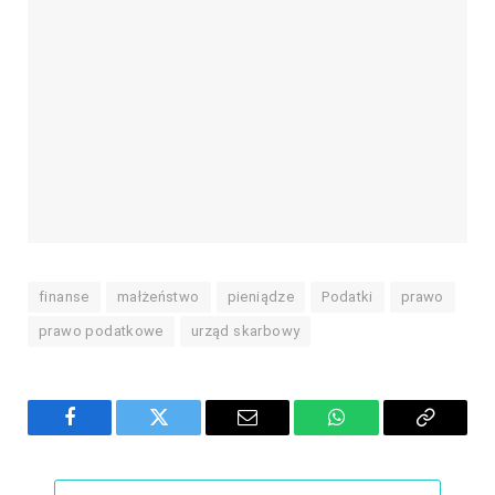
finanse
małżeństwo
pieniądze
Podatki
prawo
prawo podatkowe
urząd skarbowy
Facebook
Twitter
Email
WhatsApp
Copy
Link