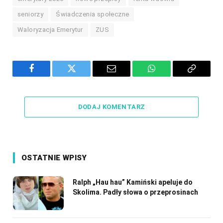
seniorzy
Świadczenia społeczne
Waloryzacja Emerytur
ZUS
Facebook
Twitter
Email
WhatsApp
Copy
Link
DODAJ KOMENTARZ
OSTATNIE WPISY
Ralph „Hau hau” Kamiński apeluje do
Skolima. Padły słowa o przeprosinach