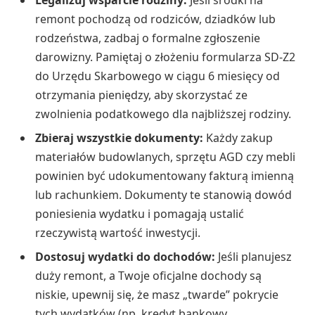
Legalizuj wsparcie rodziny:
Jeśli środki na
remont pochodzą od rodziców, dziadków lub
rodzeństwa, zadbaj o formalne zgłoszenie
darowizny. Pamiętaj o złożeniu formularza SD-Z2
do Urzędu Skarbowego w ciągu 6 miesięcy od
otrzymania pieniędzy, aby skorzystać ze
zwolnienia podatkowego dla najbliższej rodziny.
Zbieraj wszystkie dokumenty:
Każdy zakup
materiałów budowlanych, sprzętu AGD czy mebli
powinien być udokumentowany fakturą imienną
lub rachunkiem. Dokumenty te stanowią dowód
poniesienia wydatku i pomagają ustalić
rzeczywistą wartość inwestycji.
Dostosuj wydatki do dochodów:
Jeśli planujesz
duży remont, a Twoje oficjalne dochody są
niskie, upewnij się, że masz „twarde” pokrycie
tych wydatków (np. kredyt bankowy,