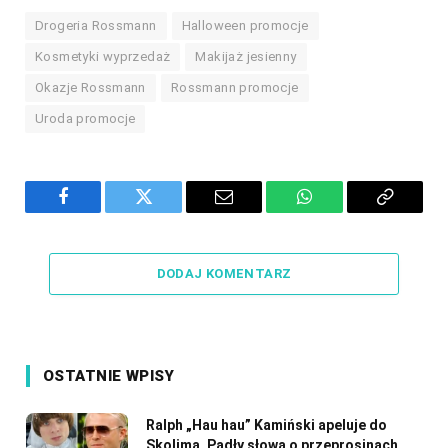
Drogeria Rossmann
Halloween promocje
Kosmetyki wyprzedaż
Makijaż jesienny
Okazje Rossmann
Rossmann promocje
Uroda promocje
Facebook
Twitter
Email
WhatsApp
Copy
Link
DODAJ KOMENTARZ
OSTATNIE WPISY
Ralph „Hau hau” Kamiński apeluje do
Skolima. Padły słowa o przeprosinach