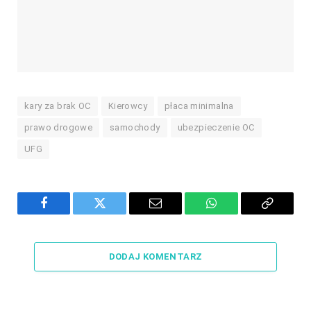
kary za brak OC
Kierowcy
płaca minimalna
prawo drogowe
samochody
ubezpieczenie OC
UFG
Facebook
Twitter
Email
WhatsApp
Copy
Link
DODAJ KOMENTARZ