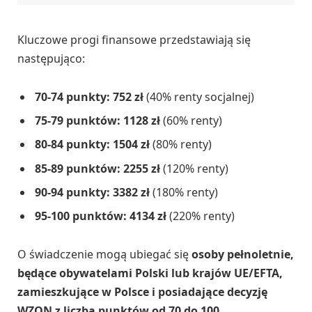
Kluczowe progi finansowe przedstawiają się
następująco:
70-74 punkty: 752 zł
(40% renty socjalnej)
75-79 punktów: 1128 zł
(60% renty)
80-84 punkty: 1504 zł
(80% renty)
85-89 punktów: 2255 zł
(120% renty)
90-94 punkty: 3382 zł
(180% renty)
95-100 punktów: 4134 zł
(220% renty)
O świadczenie mogą ubiegać się
osoby pełnoletnie,
będące obywatelami Polski lub krajów UE/EFTA,
zamieszkujące w Polsce i posiadające decyzję
WZON z liczbą punktów od 70 do 100.