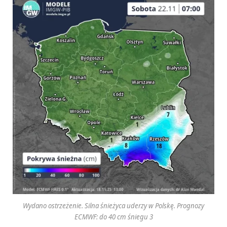
Wydano ostrzeżenie. Silna śnieżyca uderzy w Polskę. Prognozy
ECMWF: do 40 cm śniegu 3