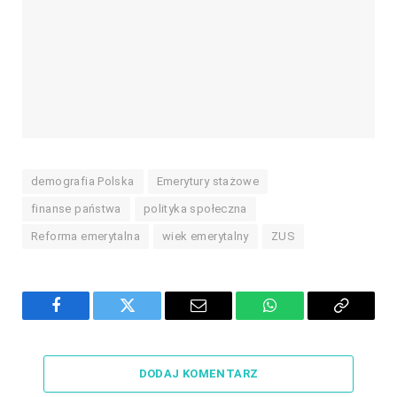
demografia Polska
Emerytury stażowe
finanse państwa
polityka społeczna
Reforma emerytalna
wiek emerytalny
ZUS
Facebook
Twitter
Email
WhatsApp
Copy
Link
DODAJ KOMENTARZ