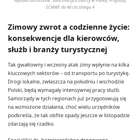
Wydano ostrzeżenie. Silna śnieżyca uderzy w Polskę. Prognozy
ECMWF: do 40 cm śniegu 4
Zimowy zwrot a codzienne życie:
konsekwencje dla kierowców,
służb i branży turystycznej
Tak gwałtowny i wczesny atak zimy wpłynie na kilka
kluczowych sektorów – od transportu po turystykę.
Drogi lokalne, zwłaszcza na południu i wschodzie
Polski, będą wymagały intensywnej pracy służb.
Samorządy w tych regionach już przygotowują się
na wzmożone działania, choć wielu urzędników
podkreśla, że tak obfite opady jeszcze w listopadzie
zdarzają się rzadko.
Specjaliści ds. bezpieczeństwa drogowego