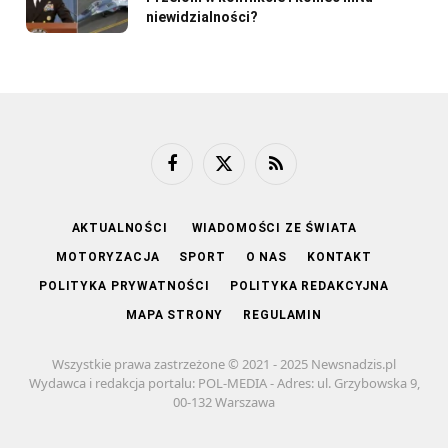
niewidzialności?
Facebook
X
RSS
(Twitter)
AKTUALNOŚCI
WIADOMOŚCI ZE ŚWIATA
MOTORYZACJA
SPORT
O NAS
KONTAKT
POLITYKA PRYWATNOŚCI
POLITYKA REDAKCYJNA
MAPA STRONY
REGULAMIN
Wszystkie prawa zastrzeżone © 2021 - 2025 Newsnadzis.pl
Wydawca i redakcja portalu: POL-MEDIA - Adres: ul. Grzybowska 9,
00-132 Warszawa