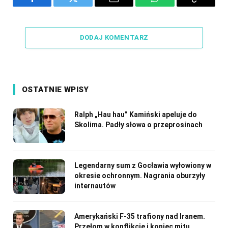
Facebook
Twitter
Email
WhatsApp
Copy
Link
DODAJ KOMENTARZ
OSTATNIE WPISY
Ralph „Hau hau” Kamiński apeluje do
Skolima. Padły słowa o przeprosinach
Legendarny sum z Gocławia wyłowiony w
okresie ochronnym. Nagrania oburzyły
internautów
Amerykański F-35 trafiony nad Iranem.
Przełom w konflikcie i koniec mitu