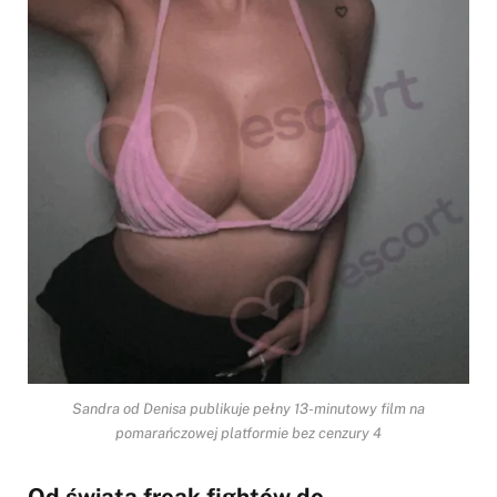
Sandra od Denisa publikuje pełny 13-minutowy film na
pomarańczowej platformie bez cenzury 4
Od świata freak fightów do