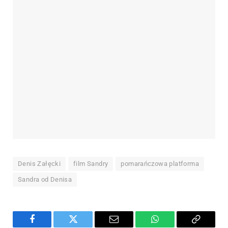
Denis Załęcki
film Sandry
pomarańczowa platforma
Sandra od Denisa
Facebook
Twitter
Email
WhatsApp
Copy