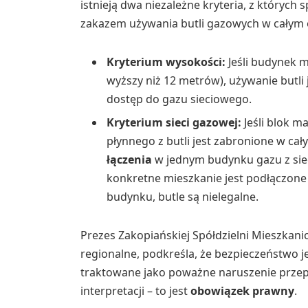
istnieją dwa niezależne kryteria, z któryc
zakazem używania butli gazowych w całym o
Kryterium wysokości:
Jeśli budynek m
wyższy niż 12 metrów), używanie butli 
dostęp do gazu sieciowego.
Kryterium sieci gazowej:
Jeśli blok m
płynnego z butli jest zabronione w cał
łączenia
w jednym budynku gazu z siec
konkretne mieszkanie jest podłączone do
budynku, butle są nielegalne.
Prezes Zakopiańskiej Spółdzielni Mieszkani
regionalne, podkreśla, że bezpieczeństwo j
traktowane jako poważne naruszenie przepis
interpretacji – to jest
obowiązek prawny
.