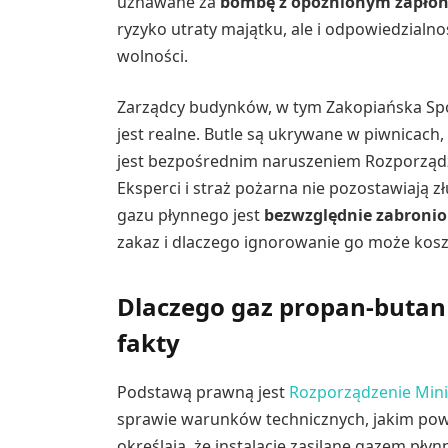
uznawane za
bombę z opóźnionym zapło
ryzyko utraty majątku, ale i odpowiedzialn
wolności.
Zarządcy budynków, w tym Zakopiańska Spół
jest realne. Butle są ukrywane w piwnicach
jest bezpośrednim naruszeniem Rozporządze
Eksperci i straż pożarna nie pozostawiają z
gazu płynnego jest
bezwzględnie zabroni
zakaz i dlaczego ignorowanie go może kosz
Dlaczego gaz propan-butan 
fakty
Podstawą prawną jest
Rozporządzenie Minis
sprawie warunków technicznych, jakim pow
określają, że instalacje zasilane gazem p