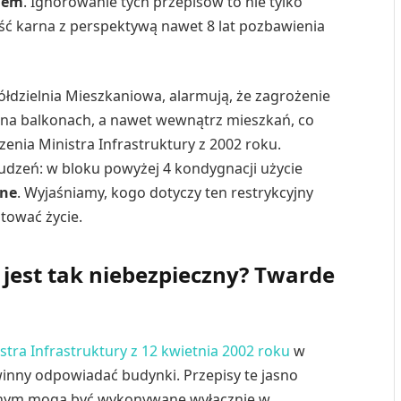
nem
. Ignorowanie tych przepisów to nie tylko
ość karna z perspektywą nawet 8 lat pozbawienia
dzielnia Mieszkaniowa, alarmują, że zagrożenie
, na balkonach, a nawet wewnątrz mieszkań, co
nia Ministra Infrastruktury z 2002 roku.
łudzeń: w bloku powyżej 4 kondygnacji użycie
one
. Wyjaśniamy, kogo dotyczy ten restrykcyjny
tować życie.
jest tak niebezpieczny? Twarde
tra Infrastruktury z 12 kwietnia 2002 roku
w
inny odpowiadać budynki. Przepisy te jasno
łynnym mogą być wykonywane wyłącznie w