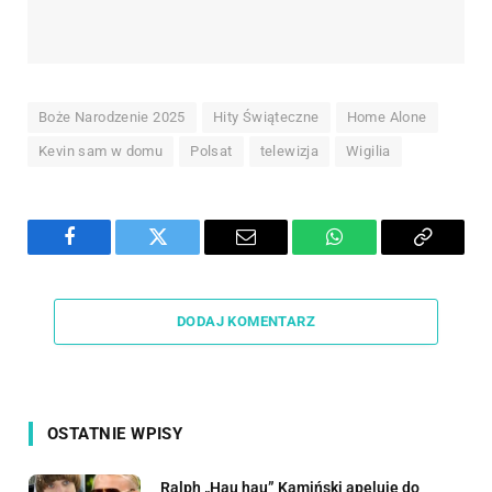
Boże Narodzenie 2025
Hity Świąteczne
Home Alone
Kevin sam w domu
Polsat
telewizja
Wigilia
Facebook
Twitter
Email
WhatsApp
Copy
Link
DODAJ KOMENTARZ
OSTATNIE WPISY
Ralph „Hau hau” Kamiński apeluje do