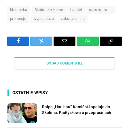
biedronka
Biedronka Home
handel
oszczędzanie
promocje
wyprzedaże
zakupy online
Facebook
Twitter
Email
WhatsApp
Copy
Link
DODAJ KOMENTARZ
OSTATNIE WPISY
Ralph „Hau hau” Kamiński apeluje do
Skolima. Padły słowa o przeprosinach