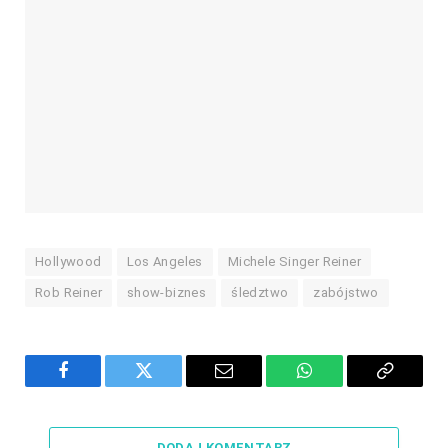
Hollywood
Los Angeles
Michele Singer Reiner
Rob Reiner
show-biznes
śledztwo
zabójstwo
Facebook
Twitter
Email
WhatsApp
Copy
Link
DODAJ KOMENTARZ