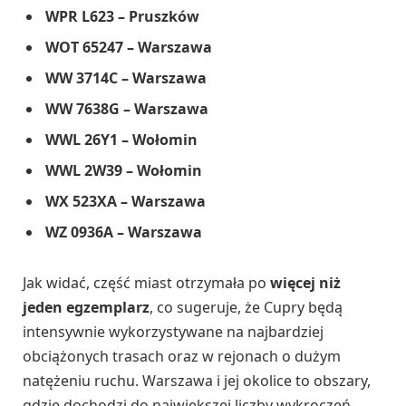
WPR L623 – Pruszków
WOT 65247 – Warszawa
WW 3714C – Warszawa
WW 7638G – Warszawa
WWL 26Y1 – Wołomin
WWL 2W39 – Wołomin
WX 523XA – Warszawa
WZ 0936A – Warszawa
Jak widać, część miast otrzymała po
więcej niż
jeden egzemplarz
, co sugeruje, że Cupry będą
intensywnie wykorzystywane na najbardziej
obciążonych trasach oraz w rejonach o dużym
natężeniu ruchu. Warszawa i jej okolice to obszary,
gdzie dochodzi do największej liczby wykroczeń