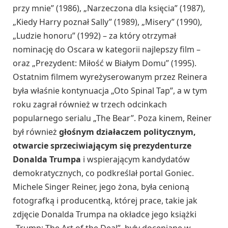
przy mnie” (1986), „Narzeczona dla księcia” (1987),
„Kiedy Harry poznał Sally” (1989), „Misery” (1990),
„Ludzie honoru” (1992) – za który otrzymał
nominację do Oscara w kategorii najlepszy film –
oraz „Prezydent: Miłość w Białym Domu” (1995).
Ostatnim filmem wyreżyserowanym przez Reinera
była właśnie kontynuacja „Oto Spinal Tap”, a w tym
roku zagrał również w trzech odcinkach
popularnego serialu „The Bear”. Poza kinem, Reiner
był również
głośnym działaczem politycznym,
otwarcie sprzeciwiającym się prezydenturze
Donalda Trumpa
i wspierającym kandydatów
demokratycznych, co podkreślał portal Goniec.
Michele Singer Reiner, jego żona, była cenioną
fotografką i producentką, której prace, takie jak
zdjęcie Donalda Trumpa na okładce jego książki
„Trump: The Art of the Deal”, były doceniane w