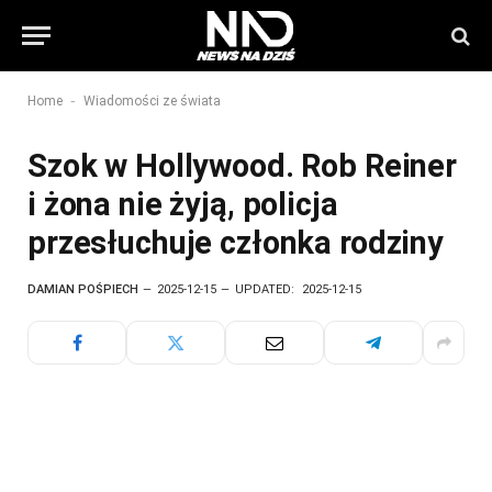
-
Home
Wiadomości ze świata
Szok w Hollywood. Rob Reiner
i żona nie żyją, policja
przesłuchuje członka rodziny
DAMIAN POŚPIECH
2025-12-15
UPDATED:
2025-12-15