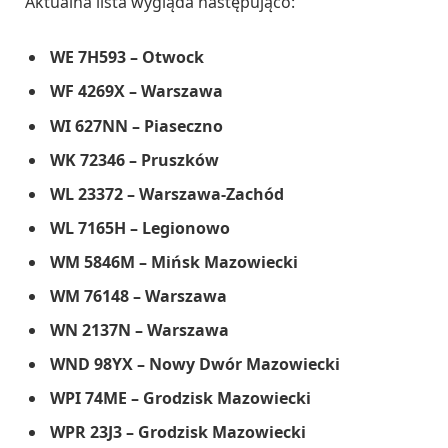
Aktualna lista wygląda następująco:
WE 7H593 – Otwock
WF 4269X – Warszawa
WI 627NN – Piaseczno
WK 72346 – Pruszków
WL 23372 – Warszawa-Zachód
WL 7165H – Legionowo
WM 5846M – Mińsk Mazowiecki
WM 76148 – Warszawa
WN 2137N – Warszawa
WND 98YX – Nowy Dwór Mazowiecki
WPI 74ME – Grodzisk Mazowiecki
WPR 23J3 – Grodzisk Mazowiecki