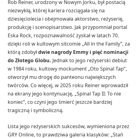
Rob Reiner, urodzony w Nowym Jorku, był postacią
niezwykłą, której kariera rozciągała się na
dziesięciolecia i obejmowała aktorstwo, reżyserię,
produkcję i scenopisarstwo. Jak przypomniał portal
Eska Rock, rozpoznawalność zyskał w latach 70.
dzięki roli w kultowym sitcomie „All in the Family”, za
którą zdobył
dwie nagrody Emmy i pięć nominacji
do Złotego Globu.
Jednak to jego reżyserski debiut
w 1984 roku, kultowy mockument „Oto Spinal Tap”,
otworzył mu drogę do panteonu największych
twórców. Co więcej, w 2025 roku Reiner wprowadził
na ekrany jego kontynuację, „Spinal Tap II: To nie
koniec”, co czyni jego śmierć jeszcze bardziej
tragiczną i symboliczną.
Lista jego reżyserskich sukcesów, wymieniona przez
GRY Online, to prawdziwa galeria klasyków: „Stań