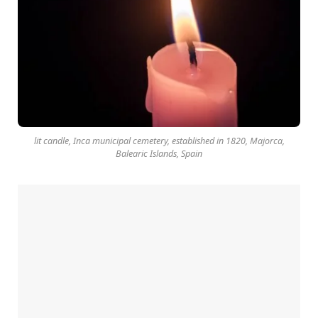
lit candle, Inca municipal cemetery, established in 1820, Majorca,
Balearic Islands, Spain