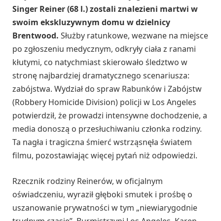
Singer Reiner (68 l.) zostali znalezieni martwi w
swoim ekskluzywnym domu w dzielnicy
Brentwood.
Służby ratunkowe, wezwane na miejsce
po zgłoszeniu medycznym, odkryły ciała z ranami
kłutymi, co natychmiast skierowało śledztwo w
stronę najbardziej dramatycznego scenariusza:
zabójstwa. Wydział do spraw Rabunków i Zabójstw
(Robbery Homicide Division) policji w Los Angeles
potwierdził, że prowadzi intensywne dochodzenie, a
media donoszą o przesłuchiwaniu członka rodziny.
Ta nagła i tragiczna śmierć wstrząsnęła światem
filmu, pozostawiając więcej pytań niż odpowiedzi.
Rzecznik rodziny Reinerów, w oficjalnym
oświadczeniu, wyraził głęboki smutek i prośbę o
uszanowanie prywatności w tym „niewiarygodnie
trudnym czasie”. Burmistrzyni Los Angeles, Karen