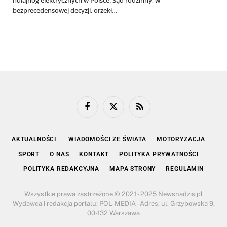
hulajnóg elektrycznych w Polsce. Sąd rodzinny, w
bezprecedensowej decyzji, orzekł…
Facebook
X
RSS
(Twitter)
AKTUALNOŚCI
WIADOMOŚCI ZE ŚWIATA
MOTORYZACJA
SPORT
O NAS
KONTAKT
POLITYKA PRYWATNOŚCI
POLITYKA REDAKCYJNA
MAPA STRONY
REGULAMIN
Wszystkie prawa zastrzeżone © 2021 - 2025 Newsnadzis.pl
Wydawca i redakcja portalu: POL-MEDIA - Adres: ul. Grzybowska 9,
00-132 Warszawa