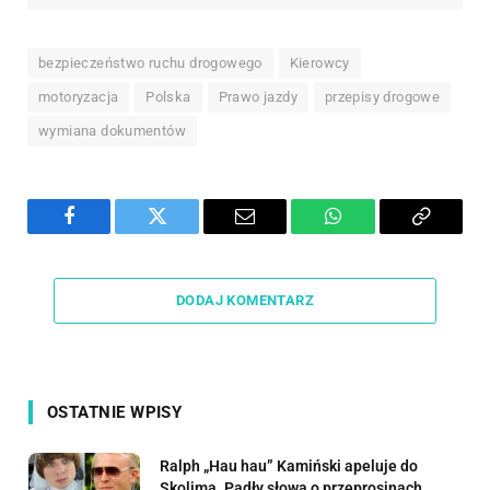
bezpieczeństwo ruchu drogowego
Kierowcy
motoryzacja
Polska
Prawo jazdy
przepisy drogowe
wymiana dokumentów
Facebook
Twitter
Email
WhatsApp
Copy
Link
DODAJ KOMENTARZ
OSTATNIE WPISY
Ralph „Hau hau” Kamiński apeluje do
Skolima. Padły słowa o przeprosinach