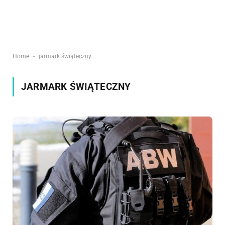
-
Home
jarmark świąteczny
JARMARK ŚWIĄTECZNY