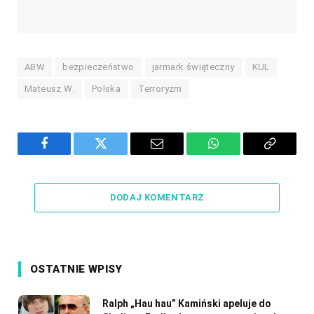
ABW
bezpieczeństwo
jarmark świąteczny
KUL
Mateusz W.
Polska
Terroryzm
Facebook
Twitter
Email
WhatsApp
Copy
Link
DODAJ KOMENTARZ
OSTATNIE WPISY
Ralph „Hau hau” Kamiński apeluje do