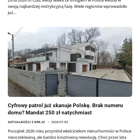
Zima 2026 to czas, kiedy walka ze smogiem w Polsce weszła w
swoją najbardziej restrykcyjną fazę. Wiele regionów wprowadziło
już…
Cyfrowy patrol już skanuje Polskę. Brak numeru
domu? Mandat 250 zł natychmiast
AKTUALNOŚCI Z KRAJU
2026-01-03
Początek 2026 roku przyniósł właścicielom nieruchomości w Polsce
nieoczekiwaną, ale bardzo kosztowną rewolucję. Choć przez lata