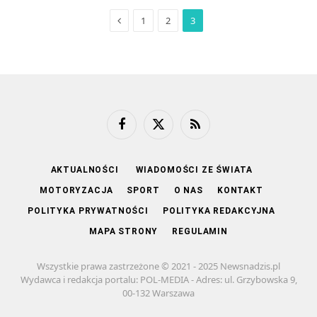
Previous
1
2
3
Facebook
X
RSS
(Twitter)
AKTUALNOŚCI
WIADOMOŚCI ZE ŚWIATA
MOTORYZACJA
SPORT
O NAS
KONTAKT
POLITYKA PRYWATNOŚCI
POLITYKA REDAKCYJNA
MAPA STRONY
REGULAMIN
Wszystkie prawa zastrzeżone © 2021 - 2025 Newsnadzis.pl
Wydawca i redakcja portalu: POL-MEDIA - Adres: ul. Grzybowska 9,
00-132 Warszawa