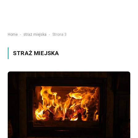
-
-
Home
straż miejska
Strona 3
STRAŻ MIEJSKA