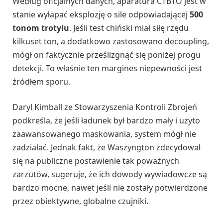
Według oficjalnych danych, aparatura CTBTO jest w
stanie wyłapać eksplozję o sile odpowiadającej
500
tonom trotylu
. Jeśli test chiński miał siłę rzędu
kilkuset ton, a dodatkowo zastosowano decoupling,
mógł on faktycznie prześlizgnąć się poniżej progu
detekcji. To właśnie ten margines niepewności jest
źródłem sporu.
Daryl Kimball ze Stowarzyszenia Kontroli Zbrojeń
podkreśla, że jeśli ładunek był bardzo mały i użyto
zaawansowanego maskowania, system mógł nie
zadziałać. Jednak fakt, że Waszyngton zdecydował
się na publiczne postawienie tak poważnych
zarzutów, sugeruje, że ich dowody wywiadowcze są
bardzo mocne, nawet jeśli nie zostały potwierdzone
przez obiektywne, globalne czujniki.