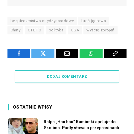
bezpieczeństwo międzynarodowe
broń jądrowa
Chiny
CTBTO
polityka
USA
wyścig zbrojeń
Facebook
Twitter
Email
WhatsApp
Copy
Link
DODAJ KOMENTARZ
OSTATNIE WPISY
Ralph „Hau hau” Kamiński apeluje do
Skolima. Padły słowa o przeprosinach