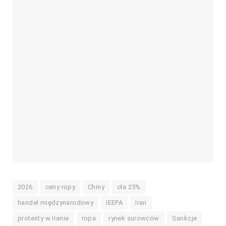
2026
ceny ropy
Chiny
cła 25%
handel międzynarodowy
IEEPA
Iran
protesty w Iranie
ropa
rynek surowców
Sankcje