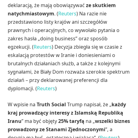
deklaracją, że mają obowiązywać
ze skutkiem
natychmiastowym
. (
Reuters
) Na razie nie
przedstawiono listy krajów ani szczegółów
prawnych i operacyjnych, co wywołało pytania o
zakres hasła „doing business” oraz sposób
egzekucji. (
Reuters
) Decyzja zbiegła się w czasie z
eskalacją protestów w Iranie i doniesieniami o
brutalnych działaniach służb, a także z kolejnymi
sygnałami, że Biały Dom rozważa szerokie spektrum
działań – przy deklarowanej preferencji dla
dyplomacji. (
Reuters
)
W wpisie na
Truth Social
Trump napisał, że „
każdy
kraj prowadzący interesy z Islamską Republiką
Iranu
” ma być objęty
25% taryfą
na „
wszelki biznes
prowadzony ze Stanami Zjednoczonymi
”, a
decyzja ma być „ostateczna i wiążąca”. (
Reuters
)