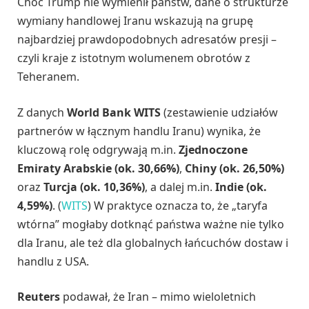
Choć Trump nie wymienił państw, dane o strukturze
wymiany handlowej Iranu wskazują na grupę
najbardziej prawdopodobnych adresatów presji –
czyli kraje z istotnym wolumenem obrotów z
Teheranem.
Z danych
World Bank WITS
(zestawienie udziałów
partnerów w łącznym handlu Iranu) wynika, że
kluczową rolę odgrywają m.in.
Zjednoczone
Emiraty Arabskie (ok. 30,66%)
,
Chiny (ok. 26,50%)
oraz
Turcja (ok. 10,36%)
, a dalej m.in.
Indie (ok.
4,59%)
. (
WITS
) W praktyce oznacza to, że „taryfa
wtórna” mogłaby dotknąć państwa ważne nie tylko
dla Iranu, ale też dla globalnych łańcuchów dostaw i
handlu z USA.
Reuters
podawał, że Iran – mimo wieloletnich