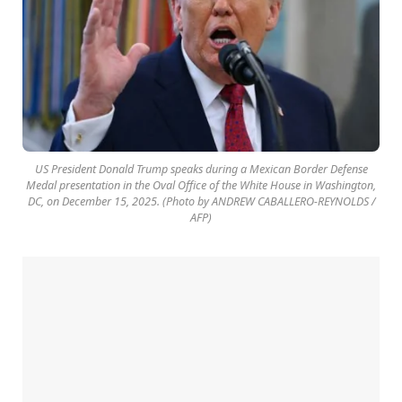
US President Donald Trump speaks during a Mexican Border Defense
Medal presentation in the Oval Office of the White House in Washington,
DC, on December 15, 2025. (Photo by ANDREW CABALLERO-REYNOLDS /
AFP)