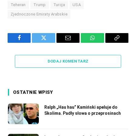
Teheran
Trump
Turcja
USA
Zjednoczone Emiraty Arabskie
Facebook
Twitter
Email
WhatsApp
Copy
Link
DODAJ KOMENTARZ
OSTATNIE WPISY
Ralph „Hau hau” Kamiński apeluje do
Skolima. Padły słowa o przeprosinach