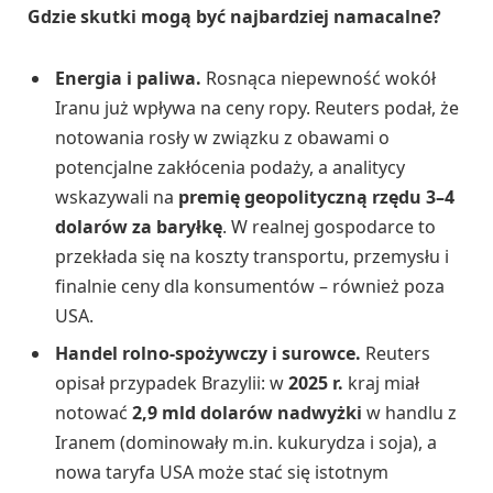
Gdzie skutki mogą być najbardziej namacalne?
Energia i paliwa.
Rosnąca niepewność wokół
Iranu już wpływa na ceny ropy. Reuters podał, że
notowania rosły w związku z obawami o
potencjalne zakłócenia podaży, a analitycy
wskazywali na
premię geopolityczną rzędu 3–4
dolarów za baryłkę
. W realnej gospodarce to
przekłada się na koszty transportu, przemysłu i
finalnie ceny dla konsumentów – również poza
USA.
Handel rolno-spożywczy i surowce.
Reuters
opisał przypadek Brazylii: w
2025 r.
kraj miał
notować
2,9 mld dolarów nadwyżki
w handlu z
Iranem (dominowały m.in. kukurydza i soja), a
nowa taryfa USA może stać się istotnym