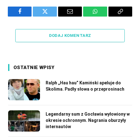
Facebook
Twitter
Email
WhatsApp
Copy
Link
DODAJ KOMENTARZ
OSTATNIE WPISY
Ralph „Hau hau” Kamiński apeluje do
Skolima. Padły słowa o przeprosinach
Legendarny sum z Gocławia wyłowiony w
okresie ochronnym. Nagrania oburzyły
internautów