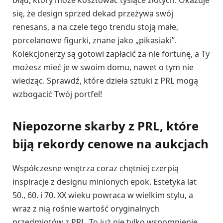
błąd, który może kosztować tysiące złotych. Okazuje
się, że design sprzed dekad przeżywa swój
renesans, a na czele tego trendu stoją małe,
porcelanowe figurki, znane jako „pikasiaki”.
Kolekcjonerzy są gotowi zapłacić za nie fortunę, a Ty
możesz mieć je w swoim domu, nawet o tym nie
wiedząc. Sprawdź, które dzieła sztuki z PRL mogą
wzbogacić Twój portfel!
Niepozorne skarby z PRL, które
biją rekordy cenowe na aukcjach
Współczesne wnętrza coraz chętniej czerpią
inspiracje z designu minionych epok. Estetyka lat
50., 60. i 70. XX wieku powraca w wielkim stylu, a
wraz z nią rośnie wartość oryginalnych
przedmiotów z PRL. To już nie tylko wspomnienie,