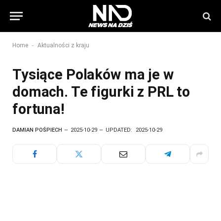
-
Home
Aktualności z kraju
Tysiące Polaków ma je w
domach. Te figurki z PRL to
fortuna!
DAMIAN POŚPIECH
2025-10-29
UPDATED:
2025-10-29