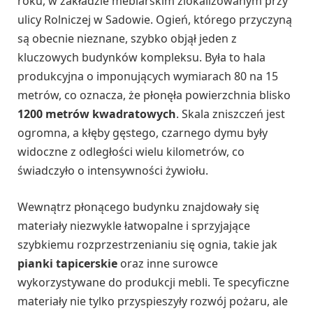
roku, w zakładzie meblarskim zlokalizowanym przy
ulicy Rolniczej w Sadowie. Ogień, którego przyczyną
są obecnie nieznane, szybko objął jeden z
kluczowych budynków kompleksu. Była to hala
produkcyjna o imponujących wymiarach 80 na 15
metrów, co oznacza, że płonęła powierzchnia blisko
1200 metrów kwadratowych
. Skala zniszczeń jest
ogromna, a kłęby gęstego, czarnego dymu były
widoczne z odległości wielu kilometrów, co
świadczyło o intensywności żywiołu.
Wewnątrz płonącego budynku znajdowały się
materiały niezwykle łatwopalne i sprzyjające
szybkiemu rozprzestrzenianiu się ognia, takie jak
pianki tapicerskie
oraz inne surowce
wykorzystywane do produkcji mebli. Te specyficzne
materiały nie tylko przyspieszyły rozwój pożaru, ale