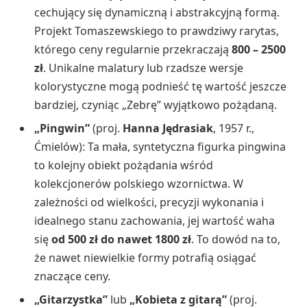
cechujący się dynamiczną i abstrakcyjną formą.
Projekt Tomaszewskiego to prawdziwy rarytas,
którego ceny regularnie przekraczają
800 – 2500
zł
. Unikalne malatury lub rzadsze wersje
kolorystyczne mogą podnieść tę wartość jeszcze
bardziej, czyniąc „Zebrę” wyjątkowo pożądaną.
„Pingwin”
(proj.
Hanna Jędrasiak
, 1957 r.,
Ćmielów): Ta mała, syntetyczna figurka pingwina
to kolejny obiekt pożądania wśród
kolekcjonerów polskiego wzornictwa. W
zależności od wielkości, precyzji wykonania i
idealnego stanu zachowania, jej wartość waha
się
od 500 zł do nawet 1800 zł
. To dowód na to,
że nawet niewielkie formy potrafią osiągać
znaczące ceny.
„Gitarzystka”
lub
„Kobieta z gitarą”
(proj.