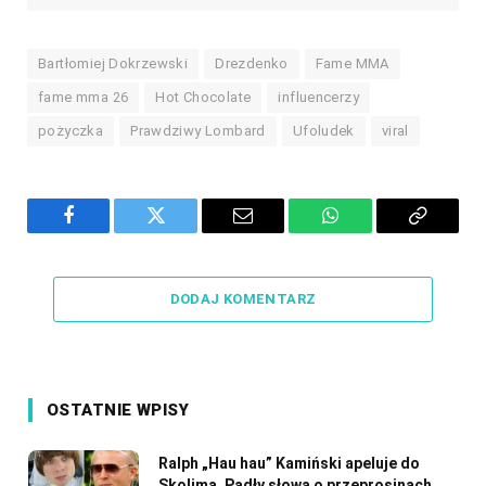
Bartłomiej Dokrzewski
Drezdenko
Fame MMA
fame mma 26
Hot Chocolate
influencerzy
pożyczka
Prawdziwy Lombard
Ufoludek
viral
Facebook
Twitter
Email
WhatsApp
Copy
Link
DODAJ KOMENTARZ
OSTATNIE WPISY
Ralph „Hau hau” Kamiński apeluje do
Skolima. Padły słowa o przeprosinach