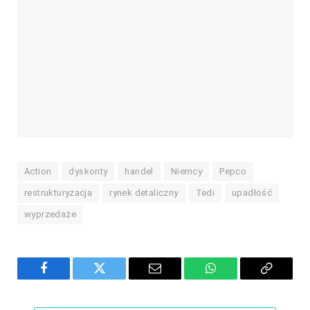
Action
dyskonty
handel
Niemcy
Pepco
restrukturyzacja
rynek detaliczny
Tedi
upadłość
wyprzedaże
Facebook
Twitter
Email
WhatsApp
Copy
Link