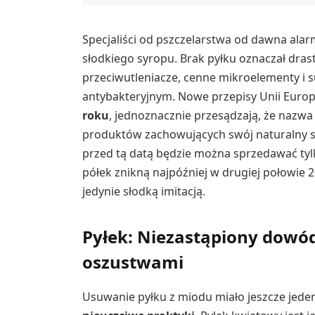
Specjaliści od pszczelarstwa od dawna alarm
słodkiego syropu. Brak pyłku oznaczał dra
przeciwutleniacze, cenne mikroelementy i 
antybakteryjnym. Nowe przepisy Unii Europe
roku
, jednoznacznie przesądzają, że nazw
produktów zachowujących swój naturalny s
przed tą datą będzie można sprzedawać tyl
półek znikną najpóźniej w drugiej połowie 2
jedynie słodką imitacją.
Pyłek: Niezastąpiony dowód
oszustwami
Usuwanie pyłku z miodu miało jeszcze jeden