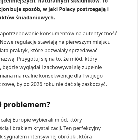
cenniejszych, naturalnych składników. To
onizuje sposób, w jaki Polacy postrzegają i
duktów śniadaniowych.
e zapotrzebowanie konsumentów na autentyczność
Nowe regulacje stawiają na pierwszym miejscu
lata praktyk, które pozwalały sprzedawać
azwą. Przygotuj się na to, że miód, który
, będzie wyglądał i zachowywał się zupełnie
 zmiana ma realne konsekwencje dla Twojego
luczowe, by po 2026 roku nie dać się zaskoczyć.
ył problemem?
całej Europie wybierali miód, który
ią i brakiem krystalizacji. Ten perfekcyjny
nak sygnałem intensywnej obróbki, która