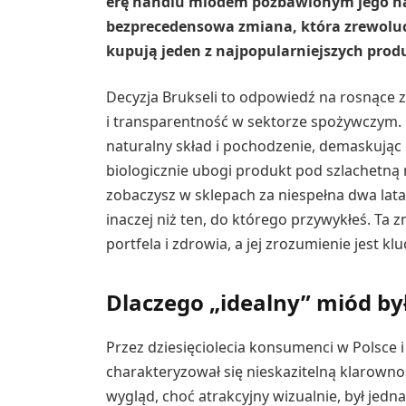
erę handlu miodem pozbawionym jego naj
bezprecedensowa zmiana, która zrewolucj
kupują jeden z najpopularniejszych pro
Decyzja Brukseli to odpowiedź na rosnąc
i transparentność w sektorze spożywczym. 
naturalny skład i pochodzenie, demaskując 
biologicznie ubogi produkt pod szlachetną n
zobaczysz w sklepach za niespełna dwa lata
inaczej niż ten, do którego przywykłeś. Ta
portfela i zdrowia, a jej zrozumienie jest k
Dlaczego „idealny” miód b
Przez dziesięciolecia konsumenci w Polsce i 
charakteryzował się nieskazitelną klarownośc
wygląd, choć atrakcyjny wizualnie, był jed