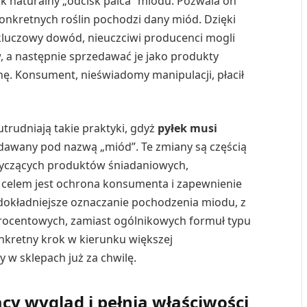
jak naturalny „odcisk palca” miodu. Pozwala on
 konkretnych roślin pochodzi dany miód. Dzięki
n kluczowy dowód, nieuczciwi producenci mogli
 a następnie sprzedawać je jako produkty
enę. Konsument, nieświadomy manipulacji, płacił
trudniają takie praktyki, gdyż
pyłek musi
edawany pod nazwą „miód”. Te zmiany są częścią
otyczących produktów śniadaniowych,
h celem jest ochrona konsumenta i zapewnienie
 dokładniejsze oznaczanie pochodzenia miodu, z
rocentowych, zamiast ogólnikowych formuł typu
nkretny krok w kierunku większej
 w sklepach już za chwilę.
y wygląd i pełnia właściwości