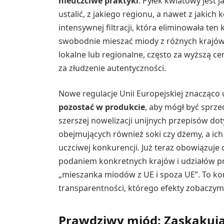
nieuczciwe praktyki
. Pyłek kwiatowy jest 
ustalić, z jakiego regionu, a nawet z jakich
intensywnej filtracji, która eliminowała te
swobodnie mieszać miody z różnych krajów,
lokalne lub regionalne, często za wyższą c
za złudzenie autentyczności.
Nowe regulacje Unii Europejskiej znacząco u
pozostać w produkcie
, aby mógł być sprz
szerszej nowelizacji unijnych przepisów d
obejmujących również soki czy dżemy, a ic
uczciwej konkurencji. Już teraz obowiązuje
podaniem konkretnych krajów i udziałów p
„mieszanka miodów z UE i spoza UE”. To ko
transparentności, którego efekty zobaczymy
Prawdziwy miód: Zaskakując