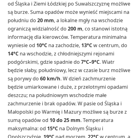
od Śląska i Ziemi Łódzkiej po Suwalszczyznę możliwe
są burze. Suma opadów może wynieść miejscami na
południu do
20 mm
, a lokalne mgły na wschodzie
ograniczą widzialność do
200 m
, co stanowi istotną
informację dla kierowców. Temperatura minimalna
wyniesie od
10°C
na zachodzie,
13°C
w centrum, do
14°C
na wschodzie, z chłodniejszymi rejonami
podgórskimi, gdzie spadnie do
7°C–9°C
. Wiatr
będzie słaby, południowy, lecz w czasie burz możliwe
są porywy do
60 km/h
. W dzień zachmurzenie
będzie umiarkowane i duże, z przelotnymi opadami
deszczu; na południowym wschodzie małe
zachmurzenie i brak opadów. W pasie od Śląska i
Małopolski po Warmię i Mazury możliwe są burze z
sumą opadów od
10 do 25 mm
. Temperatura
maksymalna: od
15°C
na Dolnym Śląsku i
Opolszczyźnie,
19°C
nad morzem,
22°C
w centrum, a