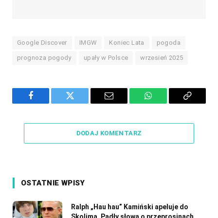
Google Discover
IMGW
Koniec Lata
pogoda
prognoza pogody
upały w Polsce
wrzesień 2025
Facebook
Twitter
Email
WhatsApp
Copy
Link
DODAJ KOMENTARZ
OSTATNIE WPISY
Ralph „Hau hau” Kamiński apeluje do
Skolima. Padły słowa o przeprosinach