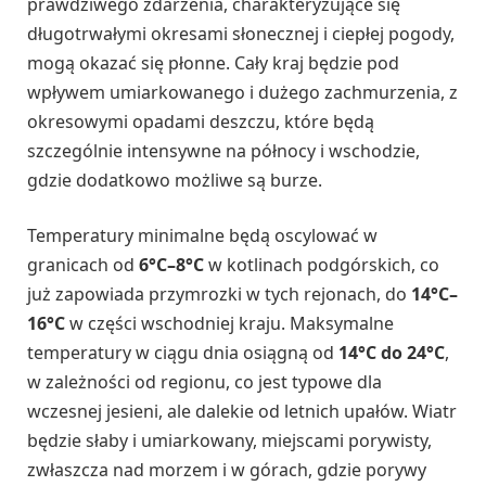
prawdziwego zdarzenia, charakteryzujące się
długotrwałymi okresami słonecznej i ciepłej pogody,
mogą okazać się płonne. Cały kraj będzie pod
wpływem umiarkowanego i dużego zachmurzenia, z
okresowymi opadami deszczu, które będą
szczególnie intensywne na północy i wschodzie,
gdzie dodatkowo możliwe są burze.
Temperatury minimalne będą oscylować w
granicach od
6°C–8°C
w kotlinach podgórskich, co
już zapowiada przymrozki w tych rejonach, do
14°C–
16°C
w części wschodniej kraju. Maksymalne
temperatury w ciągu dnia osiągną od
14°C do 24°C
,
w zależności od regionu, co jest typowe dla
wczesnej jesieni, ale dalekie od letnich upałów. Wiatr
będzie słaby i umiarkowany, miejscami porywisty,
zwłaszcza nad morzem i w górach, gdzie porywy