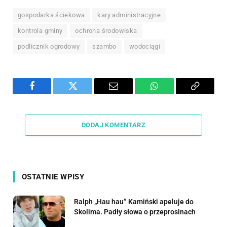
gospodarka ściekowa
kary administracyjne
kontrola gminy
ochrona środowiska
podlicznik ogrodowy
szambo
wodociągi
Facebook
Twitter
Email
WhatsApp
Copy
Link
DODAJ KOMENTARZ
OSTATNIE WPISY
Ralph „Hau hau” Kamiński apeluje do
Skolima. Padły słowa o przeprosinach