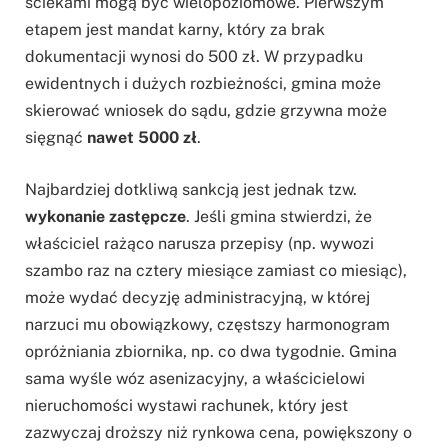
ściekami mogą być wielopoziomowe. Pierwszym
etapem jest mandat karny, który za brak
dokumentacji wynosi do 500 zł. W przypadku
ewidentnych i dużych rozbieżności, gmina może
skierować wniosek do sądu, gdzie grzywna może
sięgnąć
nawet 5000 zł
.
Najbardziej dotkliwą sankcją jest jednak tzw.
wykonanie zastępcze
. Jeśli gmina stwierdzi, że
właściciel rażąco narusza przepisy (np. wywozi
szambo raz na cztery miesiące zamiast co miesiąc),
może wydać decyzję administracyjną, w której
narzuci mu obowiązkowy, częstszy harmonogram
opróżniania zbiornika, np. co dwa tygodnie. Gmina
sama wyśle wóz asenizacyjny, a właścicielowi
nieruchomości wystawi rachunek, który jest
zazwyczaj droższy niż rynkowa cena, powiększony o