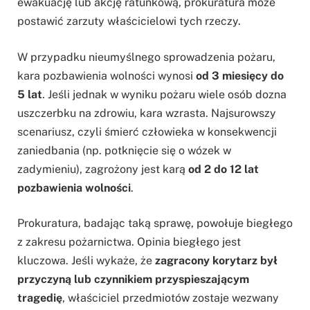
ewakuację lub akcję ratunkową, prokuratura może
postawić zarzuty właścicielowi tych rzeczy.
W przypadku nieumyślnego sprowadzenia pożaru,
kara pozbawienia wolności wynosi
od 3 miesięcy do
5 lat
. Jeśli jednak w wyniku pożaru wiele osób dozna
uszczerbku na zdrowiu, kara wzrasta. Najsurowszy
scenariusz, czyli śmierć człowieka w konsekwencji
zaniedbania (np. potknięcie się o wózek w
zadymieniu), zagrożony jest karą
od 2 do 12 lat
pozbawienia wolności
.
Prokuratura, badając taką sprawę, powołuje biegłego
z zakresu pożarnictwa. Opinia biegłego jest
kluczowa. Jeśli wykaże, że
zagracony korytarz był
przyczyną lub czynnikiem przyspieszającym
tragedię
, właściciel przedmiotów zostaje wezwany