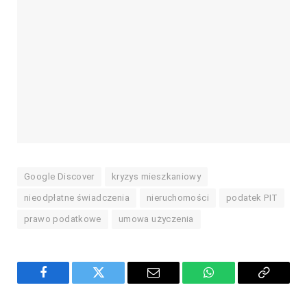
Google Discover
kryzys mieszkaniowy
nieodpłatne świadczenia
nieruchomości
podatek PIT
prawo podatkowe
umowa użyczenia
Facebook
Twitter
Email
WhatsApp
Copy
Link