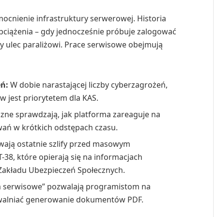
ocnienie infrastruktury serwerowej. Historia
ciążenia – gdy jednocześnie próbuje zalogować
ły ulec paraliżowi. Prace serwisowe obejmują
eń:
W dobie narastającej liczby cyberzagrożeń,
 jest priorytetem dla KAS.
zne sprawdzają, jak platforma zareaguje na
owań w krótkich odstępach czasu.
wają ostatnie szlify przed masowym
-38, które opierają się na informacjach
Zakładu Ubezpieczeń Społecznych.
a serwisowe” pozwalają programistom na
owalniać generowanie dokumentów PDF.