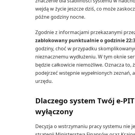
znaczenie dla stabilności systemu w nadch
wejdą w życie jeszcze dziś, co może zaskocz
późne godziny nocne.
Zgodnie z informacjami przekazanymi przez
zablokowany punktualnie o godzinie 22:
godziny, choć w przypadku skomplikowanyc
nieznacznemu wydłużeniu. W tym oknie s
będzie całkowicie niemożliwe. Oznacza to, 
podejrzeć wstępnie wypełnionych zeznań, 
urzędu.
Dlaczego system Twój e-PIT
wyłączony
Decyzja o wstrzymaniu pracy systemu nie j
strategii Ministerstwa Finansów oraz Krajo