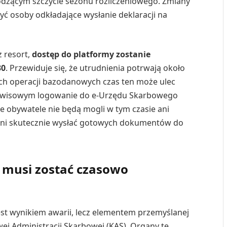
odzącym szczycie sezonu rozliczeniowego. Zmiany
yć osoby odkładające wysłanie deklaracji na
 resort,
dostęp do platformy zostanie
30
. Przewiduje się, że utrudnienia potrwają około
h operacji bazodanowych czas ten może ulec
erwisowym logowanie do e-Urzędu Skarbowego
że obywatele nie będą mogli w tym czasie ani
ani skutecznie wysłać gotowych dokumentów do
 musi zostać czasowo
est wynikiem awarii, lecz elementem przemyślanej
wej Administracji Skarbowej (KAS). Organy te