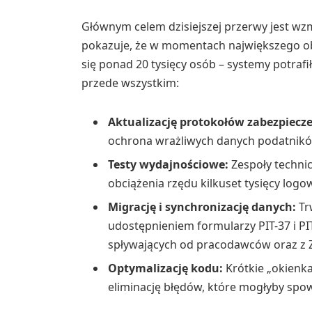
Głównym celem dzisiejszej przerwy jest wzm
pokazuje, że w momentach największego ob
się ponad 20 tysięcy osób – systemy potrafi
przede wszystkim:
Aktualizację protokołów zabezpiecz
ochrona wrażliwych danych podatników
Testy wydajnościowe:
Zespoły technic
obciążenia rzędu kilkuset tysięcy log
Migrację i synchronizację danych:
Tr
udostępnieniem formularzy PIT-37 i PIT
spływających od pracodawców oraz z 
Optymalizację kodu:
Krótkie „okienk
eliminację błędów, które mogłyby sp